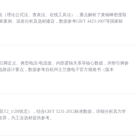
法（理论公式法、查表法、在线工具法），重点解析了黄铜棒密度取
计算案例、误差分析及选材建议，数据参考GB/T 4423-2007等国家标
括各引脚定义、典型电压/电流值、内部逻辑关系等核心数据，并附引脚参
电路设计要点，数据参考自杭州士兰微电子官方规格书（版本
_1/2H状态），结合GB/T 5231-2012标准数据，详细分析其力学
差异，为工业选材提供参考。