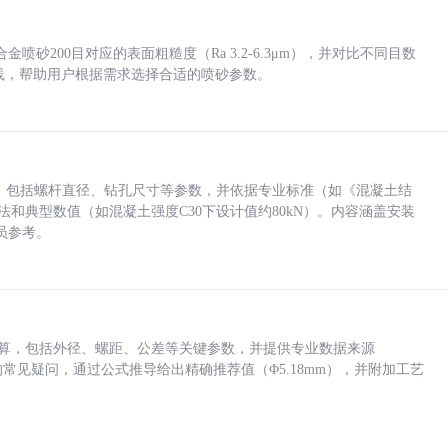
砂200目对应的表面粗糙度（Ra 3.2-6.3μm），并对比不同目数
业实践，帮助用户根据需求选择合适的喷砂参数。
力，包括螺杆直径、钻孔尺寸等参数，并依据专业标准（如《混凝土结
方法和典型数值（如混凝土强度C30下设计值约80kN）。内容涵盖安装
员参考。
底孔计算，包括外径、螺距、公差等关键参数，并提供专业数据来源
孔尺寸的常见疑问，通过公式推导给出精确推荐值（Φ5.18mm），并附加工艺