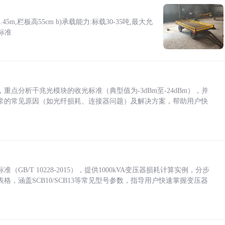
5m,栏板高55cm b)承载能力:标载30-35吨,最大允
标准
点分析千兆光模块的收光标准（典型值为-3dBm至-24dBm），并
常的常见原因（如光纤损耗、连接器问题）及解决方案，帮助用户快
/T 10228-2015），提供1000kVA变压器损耗计算实例，分步
，涵盖SCB10/SCB13等常见型号参数，指导用户快速掌握变压器