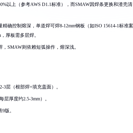
0%以上（参考AWS D1.1标准），而SMAW因焊条更换和渣壳清
确控制熔深，单道焊可焊8-12mm钢板（如ISO 15614-1标准
mm，厚板需多层焊。
熔焊，SMAW则依赖短弧操作，熔深浅。
仅需2-3层（根部焊+填充盖面）。
每层厚度约2.5-3mm）。
第9版。