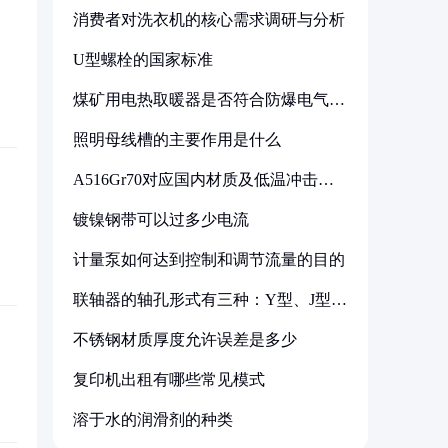
消费者对洗衣机的核心需求调研与分析
U型螺栓的国家标准
煤矿用电热取暖器是否符合防爆电气设
备标准
照明母线槽的主要作用是什么
A516Gr70对应国内材质及低温冲击要
求解析
镀镍钢带可以过多少电流
计量泵如何达到控制和调节流量的目的
联轴器的轴孔形式有三种：Y型、J型、
Z型
不锈钢材质厚度允许误差是多少
复印机出租有哪些常见模式
溶于水的润滑剂的种类