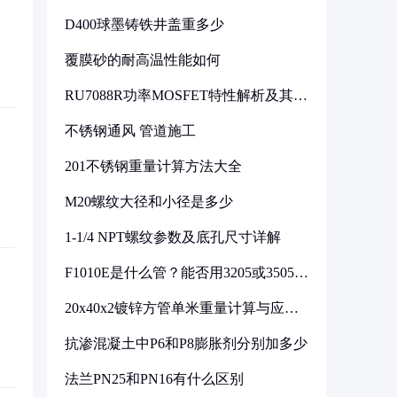
D400球墨铸铁井盖重多少
覆膜砂的耐高温性能如何
RU7088R功率MOSFET特性解析及其在
可调电源设计中的实践
不锈钢通风 管道施工
201不锈钢重量计算方法大全
M20螺纹大径和小径是多少
1-1/4 NPT螺纹参数及底孔尺寸详解
F1010E是什么管？能否用3205或3505代
换
20x40x2镀锌方管单米重量计算与应用
分析
抗渗混凝土中P6和P8膨胀剂分别加多少
法兰PN25和PN16有什么区别