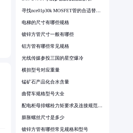
寻找nce01p30k MOSFET管的合适替代
型号
电梯的尺寸有哪些规格
镀锌方管尺寸一般有哪些
铝方管有哪些常见规格
光线传媒参投三国的星空爆冷
横担型号对应重量
锰矿石产品化合水含量
曲臂车规格型号大全
配电柜母排螺栓力矩要求及连接规范详
解
膨胀螺丝尺寸是多少
镀锌方管有哪些常见规格和型号