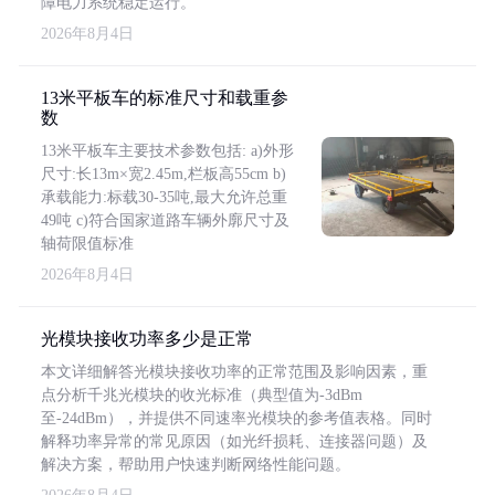
障电力系统稳定运行。
2026年8月4日
13米平板车的标准尺寸和载重参
数
13米平板车主要技术参数包括: a)外形
尺寸:长13m×宽2.45m,栏板高55cm b)
承载能力:标载30-35吨,最大允许总重
49吨 c)符合国家道路车辆外廓尺寸及
轴荷限值标准
2026年8月4日
光模块接收功率多少是正常
本文详细解答光模块接收功率的正常范围及影响因素，重
点分析千兆光模块的收光标准（典型值为-3dBm
至-24dBm），并提供不同速率光模块的参考值表格。同时
解释功率异常的常见原因（如光纤损耗、连接器问题）及
解决方案，帮助用户快速判断网络性能问题。