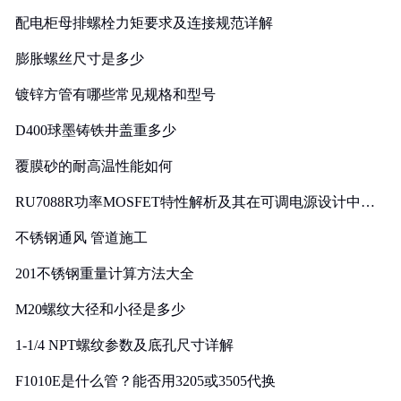
配电柜母排螺栓力矩要求及连接规范详解
膨胀螺丝尺寸是多少
镀锌方管有哪些常见规格和型号
D400球墨铸铁井盖重多少
覆膜砂的耐高温性能如何
RU7088R功率MOSFET特性解析及其在可调电源设计中的
实践
不锈钢通风 管道施工
201不锈钢重量计算方法大全
M20螺纹大径和小径是多少
1-1/4 NPT螺纹参数及底孔尺寸详解
F1010E是什么管？能否用3205或3505代换