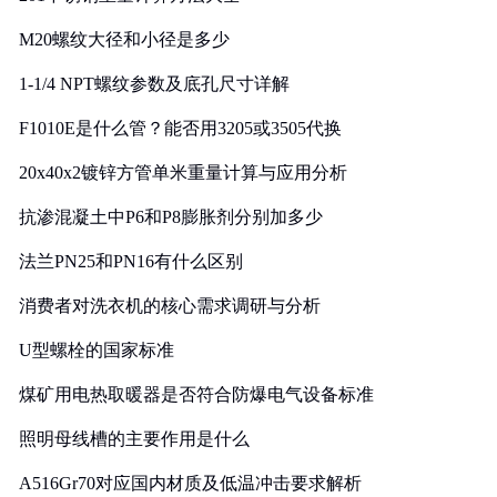
M20螺纹大径和小径是多少
1-1/4 NPT螺纹参数及底孔尺寸详解
F1010E是什么管？能否用3205或3505代换
20x40x2镀锌方管单米重量计算与应用分析
抗渗混凝土中P6和P8膨胀剂分别加多少
法兰PN25和PN16有什么区别
消费者对洗衣机的核心需求调研与分析
U型螺栓的国家标准
煤矿用电热取暖器是否符合防爆电气设备标准
照明母线槽的主要作用是什么
A516Gr70对应国内材质及低温冲击要求解析