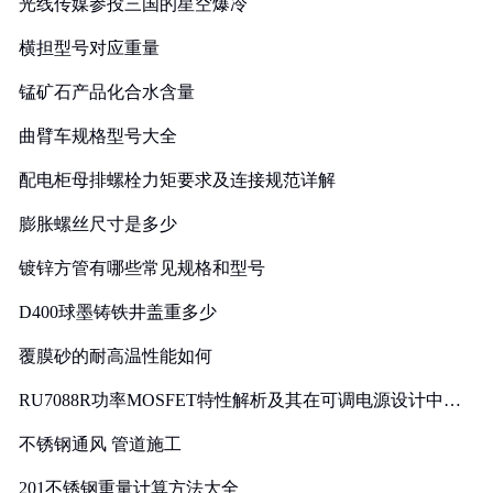
光线传媒参投三国的星空爆冷
横担型号对应重量
锰矿石产品化合水含量
曲臂车规格型号大全
配电柜母排螺栓力矩要求及连接规范详解
膨胀螺丝尺寸是多少
镀锌方管有哪些常见规格和型号
D400球墨铸铁井盖重多少
覆膜砂的耐高温性能如何
RU7088R功率MOSFET特性解析及其在可调电源设计中的
实践
不锈钢通风 管道施工
201不锈钢重量计算方法大全