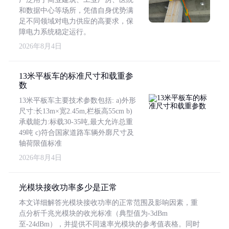
和数据中心等场所，凭借自身优势满
足不同领域对电力供应的高要求，保
障电力系统稳定运行。
2026年8月4日
13米平板车的标准尺寸和载重参
数
13米平板车主要技术参数包括: a)外形
尺寸:长13m×宽2.45m,栏板高55cm b)
承载能力:标载30-35吨,最大允许总重
49吨 c)符合国家道路车辆外廓尺寸及
轴荷限值标准
2026年8月4日
光模块接收功率多少是正常
本文详细解答光模块接收功率的正常范围及影响因素，重
点分析千兆光模块的收光标准（典型值为-3dBm
至-24dBm），并提供不同速率光模块的参考值表格。同时