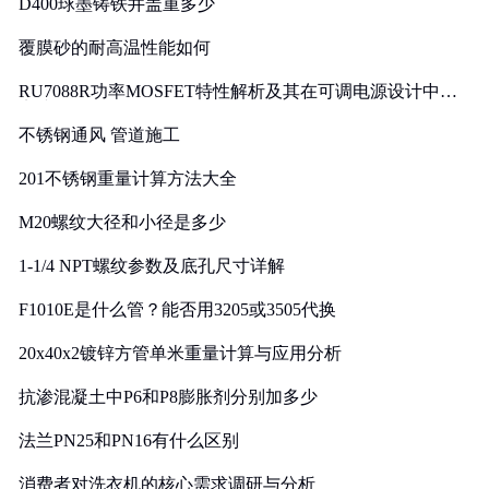
D400球墨铸铁井盖重多少
覆膜砂的耐高温性能如何
RU7088R功率MOSFET特性解析及其在可调电源设计中的
实践
不锈钢通风 管道施工
201不锈钢重量计算方法大全
M20螺纹大径和小径是多少
1-1/4 NPT螺纹参数及底孔尺寸详解
F1010E是什么管？能否用3205或3505代换
20x40x2镀锌方管单米重量计算与应用分析
抗渗混凝土中P6和P8膨胀剂分别加多少
法兰PN25和PN16有什么区别
消费者对洗衣机的核心需求调研与分析