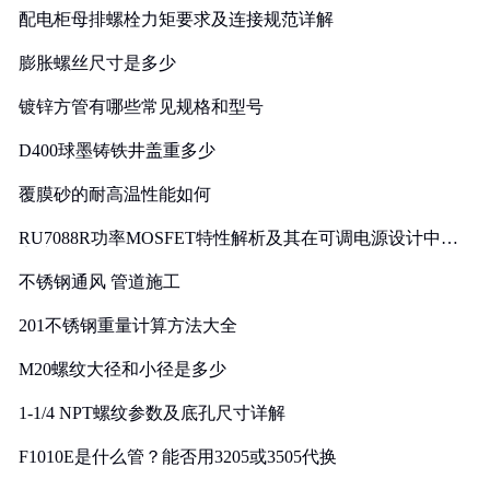
配电柜母排螺栓力矩要求及连接规范详解
膨胀螺丝尺寸是多少
镀锌方管有哪些常见规格和型号
D400球墨铸铁井盖重多少
覆膜砂的耐高温性能如何
RU7088R功率MOSFET特性解析及其在可调电源设计中的
实践
不锈钢通风 管道施工
201不锈钢重量计算方法大全
M20螺纹大径和小径是多少
1-1/4 NPT螺纹参数及底孔尺寸详解
F1010E是什么管？能否用3205或3505代换