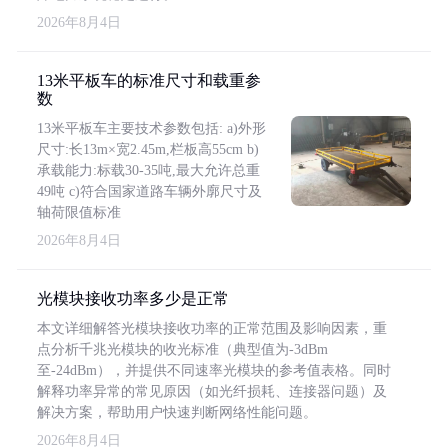
2026年8月4日
13米平板车的标准尺寸和载重参
数
13米平板车主要技术参数包括: a)外形
尺寸:长13m×宽2.45m,栏板高55cm b)
承载能力:标载30-35吨,最大允许总重
49吨 c)符合国家道路车辆外廓尺寸及
轴荷限值标准
2026年8月4日
光模块接收功率多少是正常
本文详细解答光模块接收功率的正常范围及影响因素，重
点分析千兆光模块的收光标准（典型值为-3dBm
至-24dBm），并提供不同速率光模块的参考值表格。同时
解释功率异常的常见原因（如光纤损耗、连接器问题）及
解决方案，帮助用户快速判断网络性能问题。
2026年8月4日