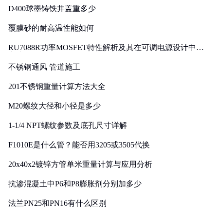
D400球墨铸铁井盖重多少
覆膜砂的耐高温性能如何
RU7088R功率MOSFET特性解析及其在可调电源设计中的
实践
不锈钢通风 管道施工
201不锈钢重量计算方法大全
M20螺纹大径和小径是多少
1-1/4 NPT螺纹参数及底孔尺寸详解
F1010E是什么管？能否用3205或3505代换
20x40x2镀锌方管单米重量计算与应用分析
抗渗混凝土中P6和P8膨胀剂分别加多少
法兰PN25和PN16有什么区别