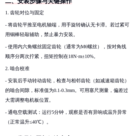
二、安装步骤与关键操作
1. 齿轮对位与固定
- 将齿轮平推至电机轴端，用手旋转确认无卡滞。若过紧可
用铜棒轻敲辅助，禁止暴力安装。
- 使用内六角螺丝固定齿轮（通常为M6螺丝），按对角线
顺序分两次拧紧，扭矩控制在18N·m±10%。
2. 啮合校准
- 安装后手动转动齿轮，检查与相邻齿轮（如减速箱齿轮）
的啮合间隙，标准值为0.1-0.3mm。可用塞尺测量，偏差过
大需调整电机板位置。
- 通电空载测试：运行5分钟，观察是否有异响或温升异常
（正常温升≤40℃）。