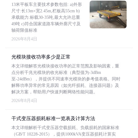
13米平板车主要技术参数包括: a)外形
尺寸:长13m×宽2.45m,栏板高55cm b)
承载能力:标载30-35吨,最大允许总重
49吨 c)符合国家道路车辆外廓尺寸及
轴荷限值标准
2026年8月4日
光模块接收功率多少是正常
本文详细解答光模块接收功率的正常范围及影响因素，重
点分析千兆光模块的收光标准（典型值为-3dBm
至-24dBm），并提供不同速率光模块的参考值表格。同时
解释功率异常的常见原因（如光纤损耗、连接器问题）及
解决方案，帮助用户快速判断网络性能问题。
2026年8月4日
干式变压器损耗标准一览表及计算方法
本文详细解析干式变压器空载损耗、负载损耗的国家标准
（GB/T 10228-2015），提供1000kVA变压器损耗计算实