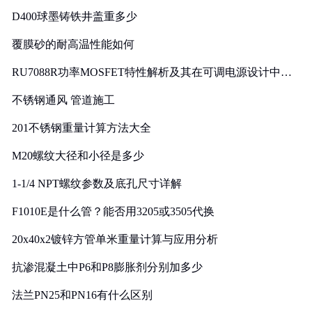
D400球墨铸铁井盖重多少
覆膜砂的耐高温性能如何
RU7088R功率MOSFET特性解析及其在可调电源设计中的
实践
不锈钢通风 管道施工
201不锈钢重量计算方法大全
M20螺纹大径和小径是多少
1-1/4 NPT螺纹参数及底孔尺寸详解
F1010E是什么管？能否用3205或3505代换
20x40x2镀锌方管单米重量计算与应用分析
抗渗混凝土中P6和P8膨胀剂分别加多少
法兰PN25和PN16有什么区别