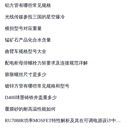
铝方管有哪些常见规格
光线传媒参投三国的星空爆冷
横担型号对应重量
锰矿石产品化合水含量
曲臂车规格型号大全
配电柜母排螺栓力矩要求及连接规范详解
膨胀螺丝尺寸是多少
镀锌方管有哪些常见规格和型号
D400球墨铸铁井盖重多少
覆膜砂的耐高温性能如何
RU7088R功率MOSFET特性解析及其在可调电源设计中的
实践