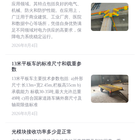
应用领域。其特点包括良好的电气、
机械、防火和防护性能。在应用上，
广泛用于商业建筑、工业厂房、医院
和数据中心等场所，凭借自身优势满
足不同领域对电力供应的高要求，保
障电力系统稳定运行。
2026年8月4日
13米平板车的标准尺寸和载重参
数
13米平板车主要技术参数包括: a)外形
尺寸:长13m×宽2.45m,栏板高55cm b)
承载能力:标载30-35吨,最大允许总重
49吨 c)符合国家道路车辆外廓尺寸及
轴荷限值标准
2026年8月4日
光模块接收功率多少是正常