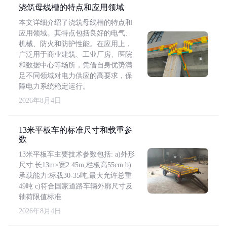
浇筑母线槽的特点和应用领域
本文详细介绍了浇筑母线槽的特点和
应用领域。其特点包括良好的电气、
机械、防火和防护性能。在应用上，
广泛用于商业建筑、工业厂房、医院
和数据中心等场所，凭借自身优势满
足不同领域对电力供应的高要求，保
障电力系统稳定运行。
2026年8月4日
13米平板车的标准尺寸和载重参
数
13米平板车主要技术参数包括: a)外形
尺寸:长13m×宽2.45m,栏板高55cm b)
承载能力:标载30-35吨,最大允许总重
49吨 c)符合国家道路车辆外廓尺寸及
轴荷限值标准
2026年8月4日