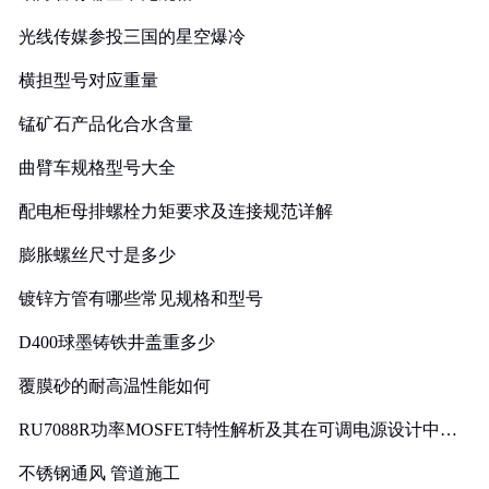
光线传媒参投三国的星空爆冷
横担型号对应重量
锰矿石产品化合水含量
曲臂车规格型号大全
配电柜母排螺栓力矩要求及连接规范详解
膨胀螺丝尺寸是多少
镀锌方管有哪些常见规格和型号
D400球墨铸铁井盖重多少
覆膜砂的耐高温性能如何
RU7088R功率MOSFET特性解析及其在可调电源设计中的
实践
不锈钢通风 管道施工