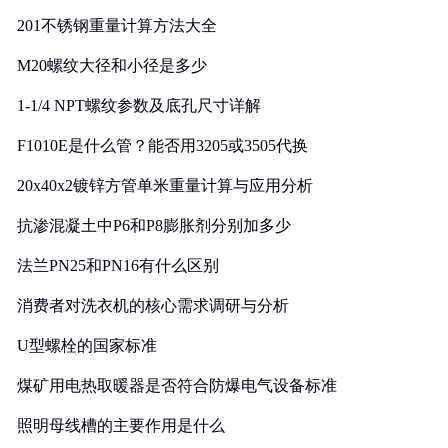
201不锈钢重量计算方法大全
M20螺纹大径和小径是多少
1-1/4 NPT螺纹参数及底孔尺寸详解
F1010E是什么管？能否用3205或3505代换
20x40x2镀锌方管单米重量计算与应用分析
抗渗混凝土中P6和P8膨胀剂分别加多少
法兰PN25和PN16有什么区别
消费者对洗衣机的核心需求调研与分析
U型螺栓的国家标准
煤矿用电热取暖器是否符合防爆电气设备标准
照明母线槽的主要作用是什么