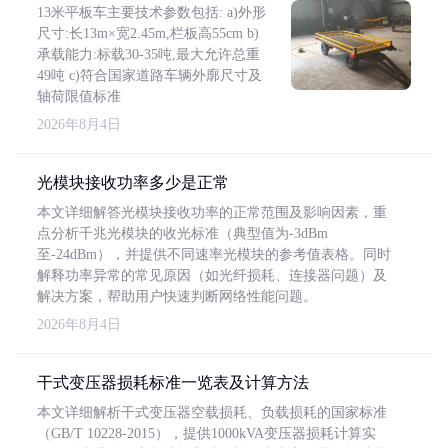
13米平板车主要技术参数包括: a)外形
尺寸:长13m×宽2.45m,栏板高55cm b)
承载能力:标载30-35吨,最大允许总重
49吨 c)符合国家道路车辆外廓尺寸及
轴荷限值标准
2026年8月4日
光模块接收功率多少是正常
本文详细解答光模块接收功率的正常范围及影响因素，重
点分析千兆光模块的收光标准（典型值为-3dBm
至-24dBm），并提供不同速率光模块的参考值表格。同时
解释功率异常的常见原因（如光纤损耗、连接器问题）及
解决方案，帮助用户快速判断网络性能问题。
2026年8月4日
干式变压器损耗标准一览表及计算方法
本文详细解析干式变压器空载损耗、负载损耗的国家标准
（GB/T 10228-2015），提供1000kVA变压器损耗计算实