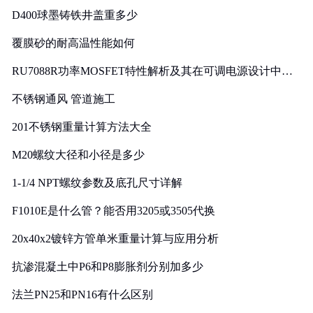
D400球墨铸铁井盖重多少
覆膜砂的耐高温性能如何
RU7088R功率MOSFET特性解析及其在可调电源设计中的
实践
不锈钢通风 管道施工
201不锈钢重量计算方法大全
M20螺纹大径和小径是多少
1-1/4 NPT螺纹参数及底孔尺寸详解
F1010E是什么管？能否用3205或3505代换
20x40x2镀锌方管单米重量计算与应用分析
抗渗混凝土中P6和P8膨胀剂分别加多少
法兰PN25和PN16有什么区别