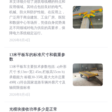
本文详细介绍了浇筑母线槽的特点和
应用领域。其特点包括良好的电气、
机械、防火和防护性能。在应用上，
广泛用于商业建筑、工业厂房、医院
和数据中心等场所，凭借自身优势满
足不同领域对电力供应的高要求，保
障电力系统稳定运行。
2026年8月4日
13米平板车的标准尺寸和载重参
数
13米平板车主要技术参数包括: a)外形
尺寸:长13m×宽2.45m,栏板高55cm b)
承载能力:标载30-35吨,最大允许总重
49吨 c)符合国家道路车辆外廓尺寸及
轴荷限值标准
2026年8月4日
光模块接收功率多少是正常