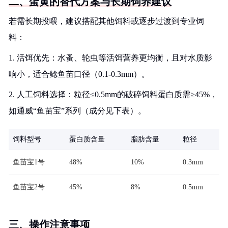
二、蛋黄的替代方案与长期饲养建议
若需长期投喂，建议搭配其他饵料或逐步过渡到专业饲
料：
1. 活饵优先：水蚤、轮虫等活饵营养更均衡，且对水质影
响小，适合鲶鱼苗口径（0.1-0.3mm）。
2. 人工饲料选择：粒径≤0.5mm的破碎饲料蛋白质需≥45%，
如通威“鱼苗宝”系列（成分见下表）。
饲料型号
蛋白质含量
脂肪含量
粒径
鱼苗宝1号
48%
10%
0.3mm
鱼苗宝2号
45%
8%
0.5mm
三、操作注意事项