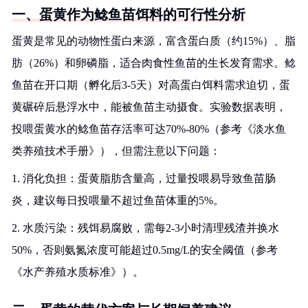
一、蛋黄作为鲶鱼苗饵料的可行性分析
蛋黄是常见的动物性蛋白来源，富含蛋白质（约15%）、脂
肪（26%）和卵磷脂，适合肉食性鱼苗的生长发育需求。鲶
鱼苗在开口期（孵化后3-5天）对高蛋白饵料需求迫切，蛋
黄碾碎后悬浮水中，能被鱼苗主动摄食。实验数据表明，
投喂蛋黄水的鲶鱼苗存活率可达70%-80%（参考《淡水鱼
类养殖技术手册》），但需注意以下问题：
1. 消化负担：蛋黄脂肪含量高，过量投喂易导致鱼苗肠
炎，建议每日投喂量不超过鱼苗体重的5%。
2. 水质污染：残饵易腐败，需每2-3小时清理残渣并换水
50%，否则氨氮浓度可能超过0.5mg/L的安全阈值（参考
《水产养殖水质标准》）。