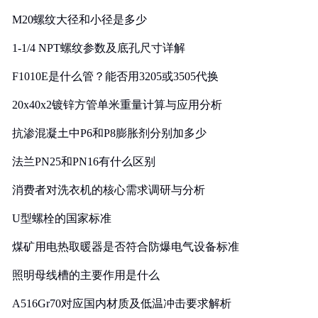
M20螺纹大径和小径是多少
1-1/4 NPT螺纹参数及底孔尺寸详解
F1010E是什么管？能否用3205或3505代换
20x40x2镀锌方管单米重量计算与应用分析
抗渗混凝土中P6和P8膨胀剂分别加多少
法兰PN25和PN16有什么区别
消费者对洗衣机的核心需求调研与分析
U型螺栓的国家标准
煤矿用电热取暖器是否符合防爆电气设备标准
照明母线槽的主要作用是什么
A516Gr70对应国内材质及低温冲击要求解析