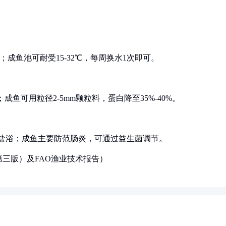
%；成鱼池可耐受15-32℃，每周换水1次即可。
；成鱼可用粒径2-5mm颗粒料，蛋白降至35%-40%。
期盐浴；成鱼主要防范肠炎，可通过益生菌调节。
三版）及FAO渔业技术报告）