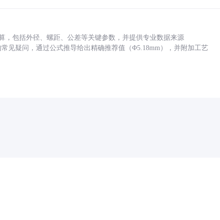
底孔计算，包括外径、螺距、公差等关键参数，并提供专业数据来源
孔尺寸的常见疑问，通过公式推导给出精确推荐值（Φ5.18mm），并附加工艺
药品医疗器械网络信息服务备案(京)网药械信息备字（2021）第00159号
京ICP证030173号
京公网安备11000002000001号