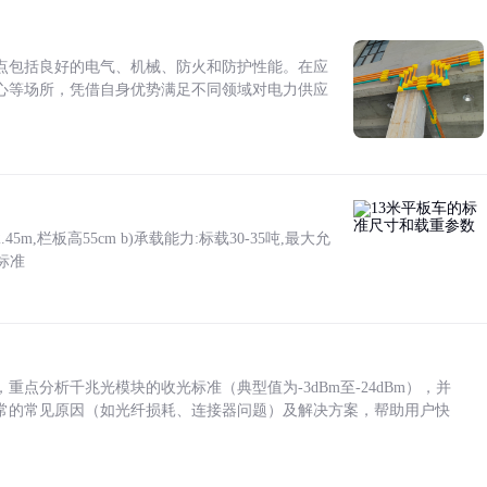
点包括良好的电气、机械、防火和防护性能。在应
心等场所，凭借自身优势满足不同领域对电力供应
5m,栏板高55cm b)承载能力:标载30-35吨,最大允
标准
点分析千兆光模块的收光标准（典型值为-3dBm至-24dBm），并
常的常见原因（如光纤损耗、连接器问题）及解决方案，帮助用户快