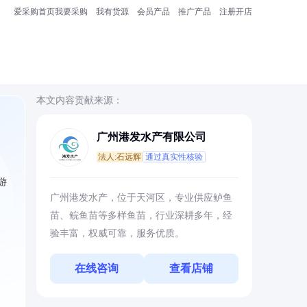
爱采购首页
我要采购
我有货源
会员产品
推广产品
注册开店
本文内容贡献来源：
广州港发水产有限公司
法人:石远辉
通过真实性核验
游
广州港发水产，位于天河区，专业供应鲈鱼
，
苗、鲩鱼苗等多样鱼苗，行业深耕多年，经
验丰富，权威可靠，服务优质。
在线咨询
查看店铺