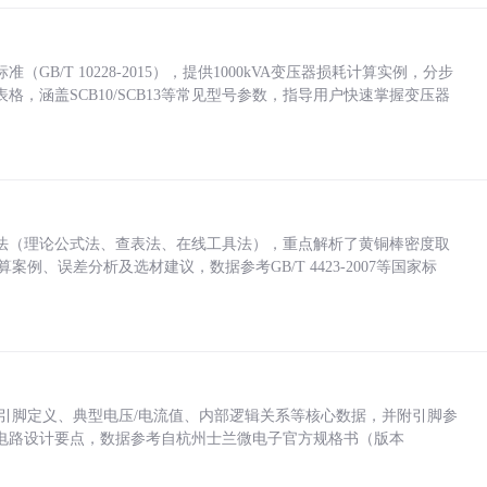
/T 10228-2015），提供1000kVA变压器损耗计算实例，分步
，涵盖SCB10/SCB13等常见型号参数，指导用户快速掌握变压器
法（理论公式法、查表法、在线工具法），重点解析了黄铜棒密度取
计算案例、误差分析及选材建议，数据参考GB/T 4423-2007等国家标
括各引脚定义、典型电压/电流值、内部逻辑关系等核心数据，并附引脚参
电路设计要点，数据参考自杭州士兰微电子官方规格书（版本