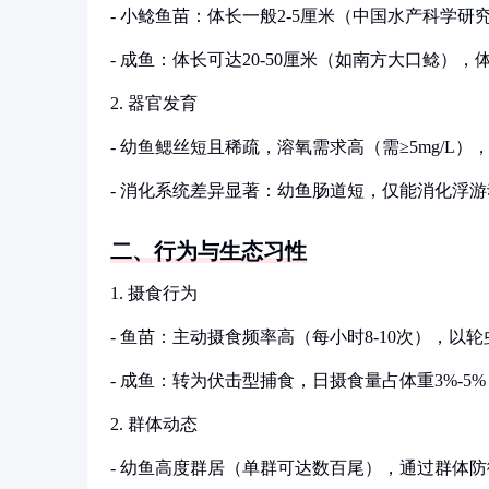
- 小鲶鱼苗：体长一般2-5厘米（中国水产科学研
- 成鱼：体长可达20-50厘米（如南方大口鲶
2. 器官发育
- 幼鱼鳃丝短且稀疏，溶氧需求高（需≥5mg/L）
- 消化系统差异显著：幼鱼肠道短，仅能消化浮
二、行为与生态习性
1. 摄食行为
- 鱼苗：主动摄食频率高（每小时8-10次），以
- 成鱼：转为伏击型捕食，日摄食量占体重3%-5
2. 群体动态
- 幼鱼高度群居（单群可达数百尾），通过群体