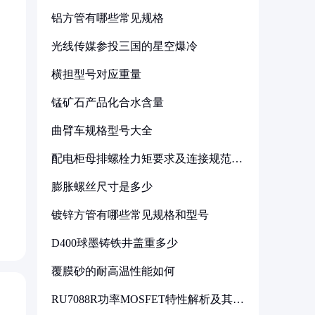
铝方管有哪些常见规格
光线传媒参投三国的星空爆冷
横担型号对应重量
锰矿石产品化合水含量
曲臂车规格型号大全
配电柜母排螺栓力矩要求及连接规范详
解
膨胀螺丝尺寸是多少
镀锌方管有哪些常见规格和型号
D400球墨铸铁井盖重多少
覆膜砂的耐高温性能如何
RU7088R功率MOSFET特性解析及其在
可调电源设计中的实践