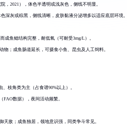
究院，2021），体色半透明或浅灰色，侧线不明显。
），体色深灰或棕黑，侧线清晰，皮肤黏液分泌增多以适应底层环境
，而成鱼鳃结构完整，耐低氧（可耐受3mg/L）。
游动物；成鱼肠道延长，可摄食小鱼、昆虫及人工饲料。
轮虫、枝角类为主（占食谱90%以上）。
%（FAO数据），夜间活动频繁。
防御天敌；成鱼独居，领地意识强，同类争斗常见。