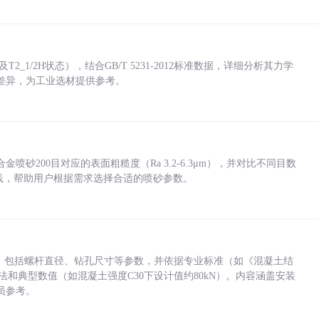
_1/2H状态），结合GB/T 5231-2012标准数据，详细分析其力学
差异，为工业选材提供参考。
砂200目对应的表面粗糙度（Ra 3.2-6.3μm），并对比不同目数
业实践，帮助用户根据需求选择合适的喷砂参数。
力，包括螺杆直径、钻孔尺寸等参数，并依据专业标准（如《混凝土结
方法和典型数值（如混凝土强度C30下设计值约80kN）。内容涵盖安装
员参考。