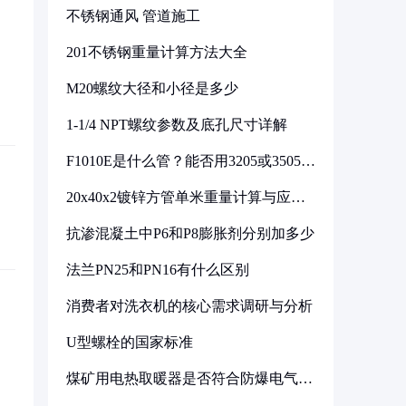
不锈钢通风 管道施工
201不锈钢重量计算方法大全
M20螺纹大径和小径是多少
1-1/4 NPT螺纹参数及底孔尺寸详解
F1010E是什么管？能否用3205或3505代
换
20x40x2镀锌方管单米重量计算与应用
分析
抗渗混凝土中P6和P8膨胀剂分别加多少
法兰PN25和PN16有什么区别
消费者对洗衣机的核心需求调研与分析
U型螺栓的国家标准
煤矿用电热取暖器是否符合防爆电气设
备标准