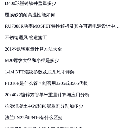
D400球墨铸铁井盖重多少
覆膜砂的耐高温性能如何
RU7088R功率MOSFET特性解析及其在可调电源设计中的
实践
不锈钢通风 管道施工
201不锈钢重量计算方法大全
M20螺纹大径和小径是多少
1-1/4 NPT螺纹参数及底孔尺寸详解
F1010E是什么管？能否用3205或3505代换
20x40x2镀锌方管单米重量计算与应用分析
抗渗混凝土中P6和P8膨胀剂分别加多少
法兰PN25和PN16有什么区别