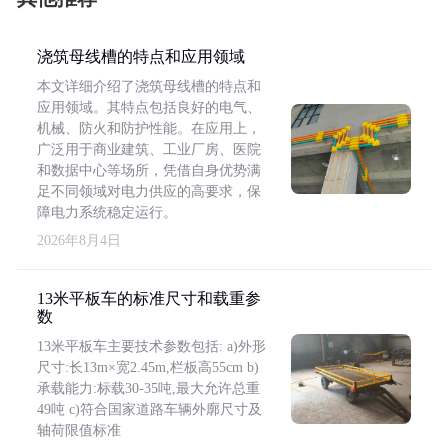
浇筑母线槽的特点和应用领域
本文详细介绍了浇筑母线槽的特点和
应用领域。其特点包括良好的电气、
机械、防火和防护性能。在应用上，
广泛用于商业建筑、工业厂房、医院
和数据中心等场所，凭借自身优势满
足不同领域对电力供应的高要求，保
障电力系统稳定运行。
2026年8月4日
13米平板车的标准尺寸和载重参
数
13米平板车主要技术参数包括: a)外形
尺寸:长13m×宽2.45m,栏板高55cm b)
承载能力:标载30-35吨,最大允许总重
49吨 c)符合国家道路车辆外廓尺寸及
轴荷限值标准