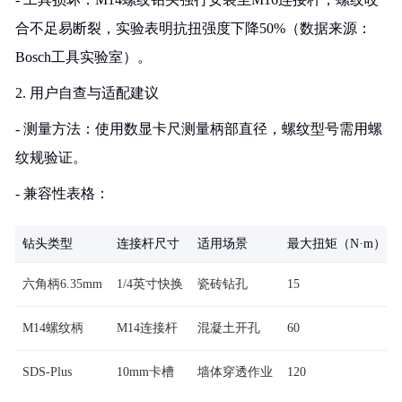
合不足易断裂，实验表明抗扭强度下降50%（数据来源：
Bosch工具实验室）。
2. 用户自查与适配建议
- 测量方法：使用数显卡尺测量柄部直径，螺纹型号需用螺
纹规验证。
- 兼容性表格：
钻头类型
连接杆尺寸
适用场景
最大扭矩（N·m）
六角柄6.35mm
1/4英寸快换
瓷砖钻孔
15
M14螺纹柄
M14连接杆
混凝土开孔
60
SDS-Plus
10mm卡槽
墙体穿透作业
120