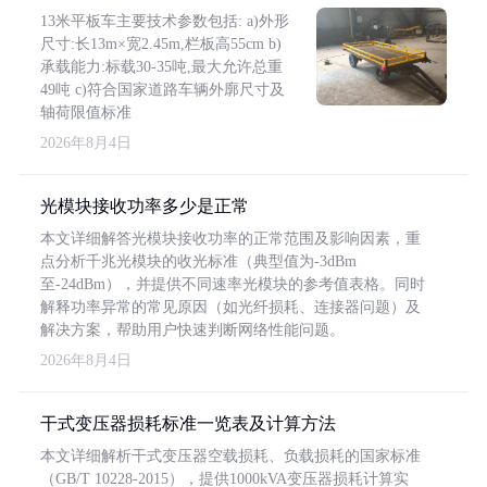
13米平板车主要技术参数包括: a)外形
尺寸:长13m×宽2.45m,栏板高55cm b)
承载能力:标载30-35吨,最大允许总重
49吨 c)符合国家道路车辆外廓尺寸及
轴荷限值标准
2026年8月4日
光模块接收功率多少是正常
本文详细解答光模块接收功率的正常范围及影响因素，重
点分析千兆光模块的收光标准（典型值为-3dBm
至-24dBm），并提供不同速率光模块的参考值表格。同时
解释功率异常的常见原因（如光纤损耗、连接器问题）及
解决方案，帮助用户快速判断网络性能问题。
2026年8月4日
干式变压器损耗标准一览表及计算方法
本文详细解析干式变压器空载损耗、负载损耗的国家标准
（GB/T 10228-2015），提供1000kVA变压器损耗计算实