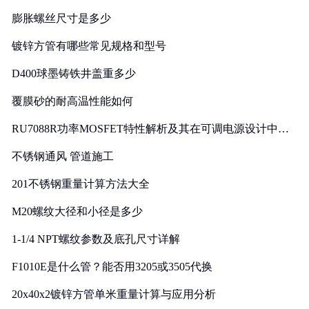
膨胀螺丝尺寸是多少
镀锌方管有哪些常见规格和型号
D400球墨铸铁井盖重多少
覆膜砂的耐高温性能如何
RU7088R功率MOSFET特性解析及其在可调电源设计中的
实践
不锈钢通风 管道施工
201不锈钢重量计算方法大全
M20螺纹大径和小径是多少
1-1/4 NPT螺纹参数及底孔尺寸详解
F1010E是什么管？能否用3205或3505代换
20x40x2镀锌方管单米重量计算与应用分析