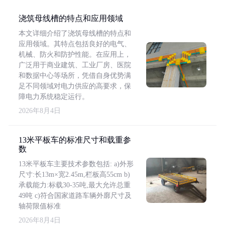
浇筑母线槽的特点和应用领域
本文详细介绍了浇筑母线槽的特点和
应用领域。其特点包括良好的电气、
机械、防火和防护性能。在应用上，
广泛用于商业建筑、工业厂房、医院
和数据中心等场所，凭借自身优势满
足不同领域对电力供应的高要求，保
障电力系统稳定运行。
2026年8月4日
13米平板车的标准尺寸和载重参
数
13米平板车主要技术参数包括: a)外形
尺寸:长13m×宽2.45m,栏板高55cm b)
承载能力:标载30-35吨,最大允许总重
49吨 c)符合国家道路车辆外廓尺寸及
轴荷限值标准
2026年8月4日