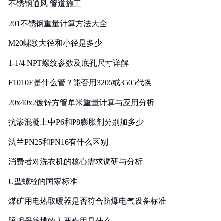
不锈钢通风 管道施工
201不锈钢重量计算方法大全
M20螺纹大径和小径是多少
1-1/4 NPT螺纹参数及底孔尺寸详解
F1010E是什么管？能否用3205或3505代换
20x40x2镀锌方管单米重量计算与应用分析
抗渗混凝土中P6和P8膨胀剂分别加多少
法兰PN25和PN16有什么区别
消费者对洗衣机的核心需求调研与分析
U型螺栓的国家标准
煤矿用电热取暖器是否符合防爆电气设备标准
照明母线槽的主要作用是什么