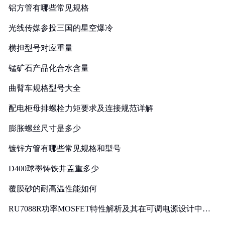
铝方管有哪些常见规格
光线传媒参投三国的星空爆冷
横担型号对应重量
锰矿石产品化合水含量
曲臂车规格型号大全
配电柜母排螺栓力矩要求及连接规范详解
膨胀螺丝尺寸是多少
镀锌方管有哪些常见规格和型号
D400球墨铸铁井盖重多少
覆膜砂的耐高温性能如何
RU7088R功率MOSFET特性解析及其在可调电源设计中的
实践