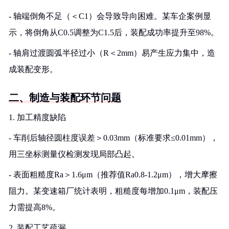
- 轴端倒角不足（＜C1）会导致导向困难。某车企案例显
示，将倒角从C0.5调整为C1.5后，装配成功率提升至98%。
- 轴肩过渡圆弧半径过小（R＜2mm）易产生应力集中，造
成装配变形。
二、制造与装配环节问题
1. 加工精度缺陷
- 车削后轴径圆柱度误差＞0.03mm（标准要求≤0.01mm），
用三坐标测量仪检测发现局部凸起。
- 表面粗糙度Ra＞1.6μm（推荐值Ra0.8-1.2μm），增大摩擦
阻力。某变速箱厂统计表明，粗糙度每增加0.1μm，装配压
力需提高8%。
2. 装配工艺疏漏