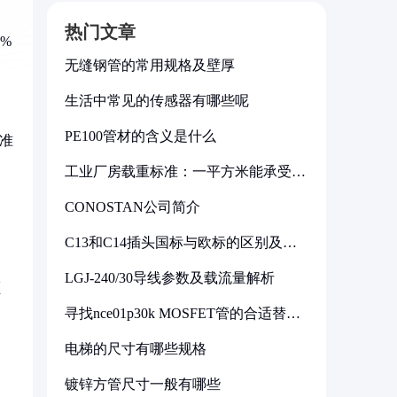
热门文章
0%
无缝钢管的常用规格及壁厚
生活中常见的传感器有哪些呢
PE100管材的含义是什么
标准
工业厂房载重标准：一平方米能承受多
少公斤
CONOSTAN公司简介
C13和C14插头国标与欧标的区别及其
标准解析
LGJ-240/30导线参数及载流量解析
额
寻找nce01p30k MOSFET管的合适替代
型号
电梯的尺寸有哪些规格
镀锌方管尺寸一般有哪些
。