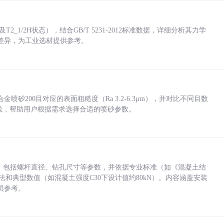
_1/2H状态），结合GB/T 5231-2012标准数据，详细分析其力学
差异，为工业选材提供参考。
砂200目对应的表面粗糙度（Ra 3.2-6.3μm），并对比不同目数
业实践，帮助用户根据需求选择合适的喷砂参数。
力，包括螺杆直径、钻孔尺寸等参数，并依据专业标准（如《混凝土结
方法和典型数值（如混凝土强度C30下设计值约80kN）。内容涵盖安装
员参考。