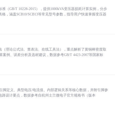
/T 10228-2015），提供1000kVA变压器损耗计算实例，分步
，涵盖SCB10/SCB13等常见型号参数，指导用户快速掌握变压器
法（理论公式法、查表法、在线工具法），重点解析了黄铜棒密度取
计算案例、误差分析及选材建议，数据参考GB/T 4423-2007等国家标
括各引脚定义、典型电压/电流值、内部逻辑关系等核心数据，并附引脚参
电路设计要点，数据参考自杭州士兰微电子官方规格书（版本