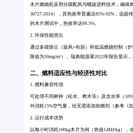
木片燃烧机采用分级配风与螺旋进料技术，确保燃
30727-2014），其热效率普遍达85%-92%，
的木片测试中，热效率达89.3%。
2. 环保性能突出
通过多级除尘（旋风+布袋）和低温燃烧控制（炉温800-
限值为50mg/m³）。瑞典能源署2022年报告显示，
二、燃料适应性与经济性对比
1. 燃料兼容性强
可处理不同树种（松木、桦木等）及含水率（10%
外消耗15%空气量，但无需添加助燃剂（参考《
2. 运行成本优势
以每小时消耗100kg木片为例（热值14MJ/kg）