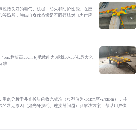
点包括良好的电气、机械、防火和防护性能。在应
心等场所，凭借自身优势满足不同领域对电力供应
5m,栏板高55cm b)承载能力:标载30-35吨,最大允
标准
点分析千兆光模块的收光标准（典型值为-3dBm至-24dBm），并
常的常见原因（如光纤损耗、连接器问题）及解决方案，帮助用户快