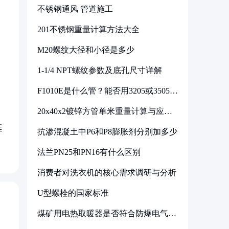
不锈钢通风 管道施工
201不锈钢重量计算方法大全
M20螺纹大径和小径是多少
1-1/4 NPT螺纹参数及底孔尺寸详解
F1010E是什么管？能否用3205或3505代
换
20x40x2镀锌方管单米重量计算与应用
分析
延
抗渗混凝土中P6和P8膨胀剂分别加多少
法兰PN25和PN16有什么区别
消费者对洗衣机的核心需求调研与分析
U型螺栓的国家标准
煤矿用电热取暖器是否符合防爆电气设
备标准