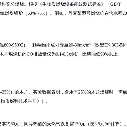
料充分燃烧。根据《生物质燃烧设备能效测试标准》（GB/T
远超传统燃煤锅炉（60%-75%）。例如，丹麦某型号燃烧机在含水率2
950℃），颗粒物排放可降至20-30mg/m³（欧盟EN 303-5
木片燃烧机的CO排放量仅为0.1-0.3g/MJ，比柴油低90%以上。
-35%）的木片。实验数据表明，含水率25%的木片燃烧时，需
生物质燃料技术手册》）。
，成本约60元；同等热值的天然气设备需150元（按3.5元/m³计算）