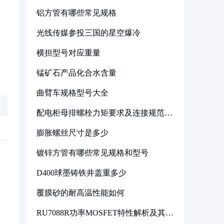
铝方管有哪些常见规格
光线传媒参投三国的星空爆冷
横担型号对应重量
锰矿石产品化合水含量
曲臂车规格型号大全
配电柜母排螺栓力矩要求及连接规范详
解
膨胀螺丝尺寸是多少
镀锌方管有哪些常见规格和型号
D400球墨铸铁井盖重多少
覆膜砂的耐高温性能如何
RU7088R功率MOSFET特性解析及其在
可调电源设计中的实践