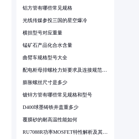
铝方管有哪些常见规格
光线传媒参投三国的星空爆冷
横担型号对应重量
锰矿石产品化合水含量
曲臂车规格型号大全
配电柜母排螺栓力矩要求及连接规范详
解
膨胀螺丝尺寸是多少
镀锌方管有哪些常见规格和型号
D400球墨铸铁井盖重多少
覆膜砂的耐高温性能如何
RU7088R功率MOSFET特性解析及其在
可调电源设计中的实践