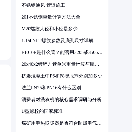
不锈钢通风 管道施工
201不锈钢重量计算方法大全
M20螺纹大径和小径是多少
1-1/4 NPT螺纹参数及底孔尺寸详解
F1010E是什么管？能否用3205或3505代
换
20x40x2镀锌方管单米重量计算与应用
分析
抗渗混凝土中P6和P8膨胀剂分别加多少
法兰PN25和PN16有什么区别
消费者对洗衣机的核心需求调研与分析
U型螺栓的国家标准
煤矿用电热取暖器是否符合防爆电气设
备标准