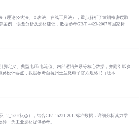
法（理论公式法、查表法、在线工具法），重点解析了黄铜棒密度取
计算案例、误差分析及选材建议，数据参考GB/T 4423-2007等国家标
括各引脚定义、典型电压/电流值、内部逻辑关系等核心数据，并附引脚参
电路设计要点，数据参考自杭州士兰微电子官方规格书（版本
_1/2H状态），结合GB/T 5231-2012标准数据，详细分析其力学
差异，为工业选材提供参考。