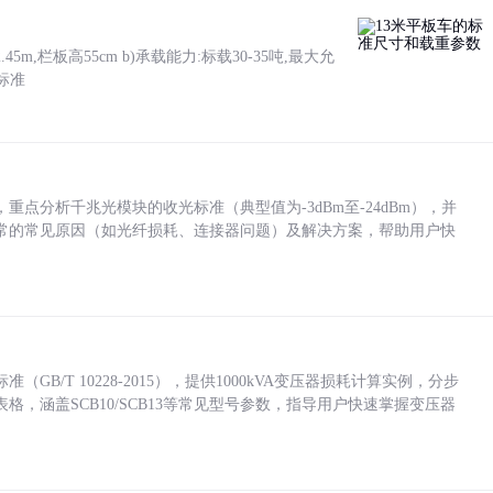
5m,栏板高55cm b)承载能力:标载30-35吨,最大允
标准
点分析千兆光模块的收光标准（典型值为-3dBm至-24dBm），并
常的常见原因（如光纤损耗、连接器问题）及解决方案，帮助用户快
/T 10228-2015），提供1000kVA变压器损耗计算实例，分步
，涵盖SCB10/SCB13等常见型号参数，指导用户快速掌握变压器