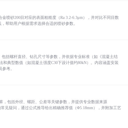
砂200目对应的表面粗糙度（Ra 3.2-6.3μm），并对比不同目数
业实践，帮助用户根据需求选择合适的喷砂参数。
力，包括螺杆直径、钻孔尺寸等参数，并依据专业标准（如《混凝土结
方法和典型数值（如混凝土强度C30下设计值约80kN）。内容涵盖安装
员参考。
底孔计算，包括外径、螺距、公差等关键参数，并提供专业数据来源
孔尺寸的常见疑问，通过公式推导给出精确推荐值（Φ5.18mm），并附加工艺