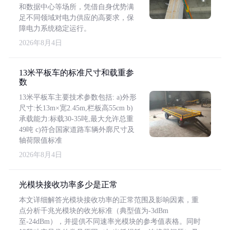
和数据中心等场所，凭借自身优势满
足不同领域对电力供应的高要求，保
障电力系统稳定运行。
2026年8月4日
13米平板车的标准尺寸和载重参
数
13米平板车主要技术参数包括: a)外形
尺寸:长13m×宽2.45m,栏板高55cm b)
承载能力:标载30-35吨,最大允许总重
49吨 c)符合国家道路车辆外廓尺寸及
轴荷限值标准
2026年8月4日
光模块接收功率多少是正常
本文详细解答光模块接收功率的正常范围及影响因素，重
点分析千兆光模块的收光标准（典型值为-3dBm
至-24dBm），并提供不同速率光模块的参考值表格。同时