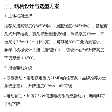
一、结构设计与选型方案
1. 主体框架选择
推荐采用高强度Q345B钢材（屈服强度≥345MPa），搭配剪
叉式升降结构。剪叉臂数量建议6组，单臂厚度12mm，平
台尺寸2.5m×1.8m（长×宽），可满足80%工业场景需求。
参考《机械设计手册（第5版）》，该设计在5米升降高度
下变形量＜1/500。
2. 混合驱动系统
- 液压驱动：选用额定压力21MPa的柱塞泵（品牌推荐力士
乐或派克），升降速度0.3m/s±10%可调
- 电动辅助：加装7.5kW伺服电机作为应急动力，断电时可
手动下降