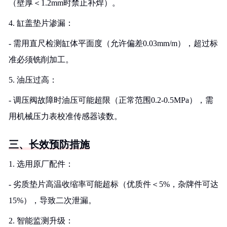
（壁厚＜1.2mm时禁止补焊）。
4. 缸盖垫片渗漏：
- 需用直尺检测缸体平面度（允许偏差0.03mm/m），超过标
准必须铣削加工。
5. 油压过高：
- 调压阀故障时油压可能超限（正常范围0.2-0.5MPa），需
用机械压力表校准传感器读数。
三、长效预防措施
1. 选用原厂配件：
- 劣质垫片高温收缩率可能超标（优质件＜5%，杂牌件可达
15%），导致二次泄漏。
2. 智能监测升级：