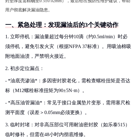
封垫厚度需精确至0.5±0.02mm），最后给出预防性维护建议，帮助
用户彻底解决漏油隐患。
一、紧急处理：发现漏油后的3个关键动作
1. 立即停机：漏油量超过每分钟10滴（约0.5ml/min）时必
须停机，避免引发火灾（根据NFPA 37标准）。用吸油棉吸
附地面油渍，严禁明火接近。
2. 初步定位漏点：
- *油底壳渗油*：多因密封胶老化，需检查螺栓扭矩是否达
标（M12螺栓标准扭矩为90±5N·m）。
- *高压油管漏油*：常见于接口金属垫片变形，需用塞尺检
测平面度（误差＞0.05mm必须更换）。
3. 临时封堵：对非高压部位可用耐油密封胶（如乐泰515）
临时修补，但需在48小时内彻底维修。