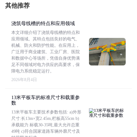
其他推荐
浇筑母线槽的特点和应用领域
本文详细介绍了浇筑母线槽的特点和
应用领域。其特点包括良好的电气、
机械、防火和防护性能。在应用上，
广泛用于商业建筑、工业厂房、医院
和数据中心等场所，凭借自身优势满
足不同领域对电力供应的高要求，保
障电力系统稳定运行。
2026年8月4日
13米平板车的标准尺寸和载重参
数
13米平板车主要技术参数包括: a)外形
尺寸:长13m×宽2.45m,栏板高55cm b)
承载能力:标载30-35吨,最大允许总重
49吨 c)符合国家道路车辆外廓尺寸及