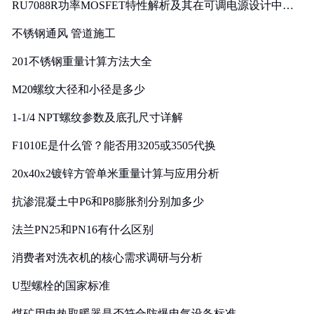
RU7088R功率MOSFET特性解析及其在可调电源设计中的
实践
不锈钢通风 管道施工
201不锈钢重量计算方法大全
M20螺纹大径和小径是多少
1-1/4 NPT螺纹参数及底孔尺寸详解
F1010E是什么管？能否用3205或3505代换
20x40x2镀锌方管单米重量计算与应用分析
抗渗混凝土中P6和P8膨胀剂分别加多少
法兰PN25和PN16有什么区别
消费者对洗衣机的核心需求调研与分析
U型螺栓的国家标准
煤矿用电热取暖器是否符合防爆电气设备标准