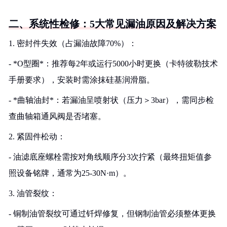
二、系统性检修：5大常见漏油原因及解决方案
1. 密封件失效（占漏油故障70%）：
- *O型圈*：推荐每2年或运行5000小时更换（卡特彼勒技术
手册要求），安装时需涂抹硅基润滑脂。
- *曲轴油封*：若漏油呈喷射状（压力＞3bar），需同步检
查曲轴箱通风阀是否堵塞。
2. 紧固件松动：
- 油滤底座螺栓需按对角线顺序分3次拧紧（最终扭矩值参
照设备铭牌，通常为25-30N·m）。
3. 油管裂纹：
- 铜制油管裂纹可通过钎焊修复，但钢制油管必须整体更换