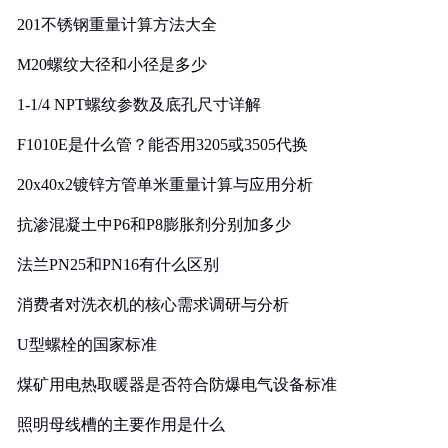
201不锈钢重量计算方法大全
M20螺纹大径和小径是多少
1-1/4 NPT螺纹参数及底孔尺寸详解
F1010E是什么管？能否用3205或3505代换
20x40x2镀锌方管单米重量计算与应用分析
抗渗混凝土中P6和P8膨胀剂分别加多少
法兰PN25和PN16有什么区别
消费者对洗衣机的核心需求调研与分析
U型螺栓的国家标准
煤矿用电热取暖器是否符合防爆电气设备标准
照明母线槽的主要作用是什么