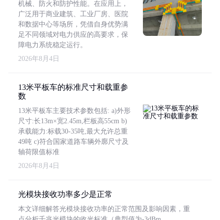
机械、防火和防护性能。在应用上，
广泛用于商业建筑、工业厂房、医院
和数据中心等场所，凭借自身优势满
足不同领域对电力供应的高要求，保
障电力系统稳定运行。
2026年8月4日
13米平板车的标准尺寸和载重参
数
13米平板车主要技术参数包括: a)外形
尺寸:长13m×宽2.45m,栏板高55cm b)
承载能力:标载30-35吨,最大允许总重
49吨 c)符合国家道路车辆外廓尺寸及
轴荷限值标准
2026年8月4日
光模块接收功率多少是正常
本文详细解答光模块接收功率的正常范围及影响因素，重
点分析千兆光模块的收光标准（典型值为-3dBm