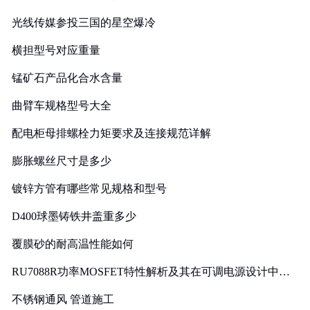
光线传媒参投三国的星空爆冷
横担型号对应重量
锰矿石产品化合水含量
曲臂车规格型号大全
配电柜母排螺栓力矩要求及连接规范详解
膨胀螺丝尺寸是多少
镀锌方管有哪些常见规格和型号
D400球墨铸铁井盖重多少
覆膜砂的耐高温性能如何
RU7088R功率MOSFET特性解析及其在可调电源设计中的
实践
不锈钢通风 管道施工