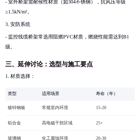
- 室外桥架需耐候性材质（如304不锈钢），抗风压等级
≥1.5kN/m²。
3. 安防系统
- 监控线缆桥架常选用阻燃PVC材质，燃烧性能需达到B1
级。
三、延伸讨论：选型与施工要点
1. 材质选择：
类型
适用场景
寿命（年）
镀锌钢板
常规室内环境
15-20
铝合金
高电磁干扰区域
25+
玻璃钢
化工腐蚀环境
20-30