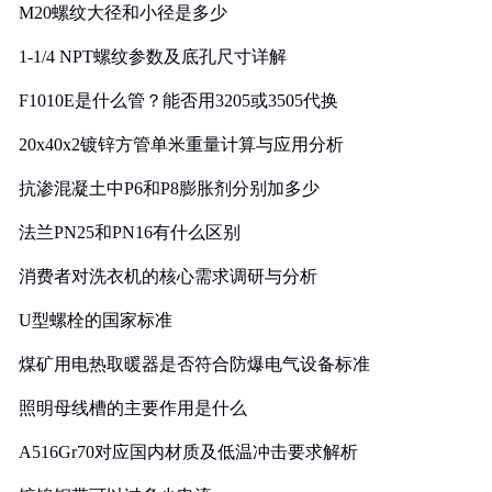
M20螺纹大径和小径是多少
1-1/4 NPT螺纹参数及底孔尺寸详解
F1010E是什么管？能否用3205或3505代换
20x40x2镀锌方管单米重量计算与应用分析
抗渗混凝土中P6和P8膨胀剂分别加多少
法兰PN25和PN16有什么区别
消费者对洗衣机的核心需求调研与分析
U型螺栓的国家标准
煤矿用电热取暖器是否符合防爆电气设备标准
照明母线槽的主要作用是什么
A516Gr70对应国内材质及低温冲击要求解析