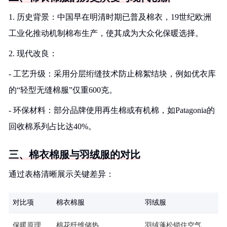
1. 历史背景：中国早在明清时期已普及棉衣，19世纪欧洲
工业化推动机制棉布生产，使其成为大众化保暖选择。
2. 现代改良：
- 工艺升级：采用分层绗缝技术防止棉絮结块，例如优衣库
的“轻型无缝棉服”仅重600克。
- 环保材料：部分品牌使用再生棉或有机棉，如Patagonia的
回收棉系列占比达40%。
三、棉衣棉服与羽绒服的对比
通过表格清晰展示关键差异：
对比项
棉衣棉服
羽绒服
保暖原理
棉花纤维储热
羽绒蓬松锁住空气