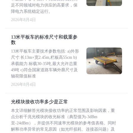
足不同领域对电力供应的高要求，保
障电力系统稳定运行。
2026年8月4日
13米平板车的标准尺寸和载重参
数
13米平板车主要技术参数包括: a)外形
尺寸:长13m×宽2.45m,栏板高55cm b)
承载能力:标载30-35吨,最大允许总重
49吨 c)符合国家道路车辆外廓尺寸及
轴荷限值标准
2026年8月4日
光模块接收功率多少是正常
本文详细解答光模块接收功率的正常范围及影响因素，重
点分析千兆光模块的收光标准（典型值为-3dBm
至-24dBm），并提供不同速率光模块的参考值表格。同时
解释功率异常的常见原因（如光纤损耗、连接器问题）及