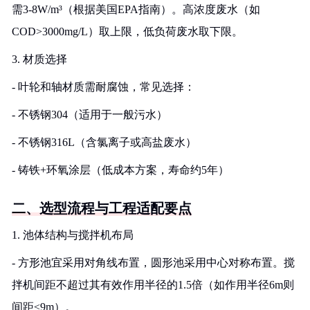
需3-8W/m³（根据美国EPA指南）。高浓度废水（如
COD>3000mg/L）取上限，低负荷废水取下限。
3. 材质选择
- 叶轮和轴材质需耐腐蚀，常见选择：
- 不锈钢304（适用于一般污水）
- 不锈钢316L（含氯离子或高盐废水）
- 铸铁+环氧涂层（低成本方案，寿命约5年）
二、选型流程与工程适配要点
1. 池体结构与搅拌机布局
- 方形池宜采用对角线布置，圆形池采用中心对称布置。搅
拌机间距不超过其有效作用半径的1.5倍（如作用半径6m则
间距≤9m）。