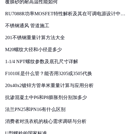
覆膜砂的耐高温性能如何
RU7088R功率MOSFET特性解析及其在可调电源设计中的
实践
不锈钢通风 管道施工
201不锈钢重量计算方法大全
M20螺纹大径和小径是多少
1-1/4 NPT螺纹参数及底孔尺寸详解
F1010E是什么管？能否用3205或3505代换
20x40x2镀锌方管单米重量计算与应用分析
抗渗混凝土中P6和P8膨胀剂分别加多少
法兰PN25和PN16有什么区别
消费者对洗衣机的核心需求调研与分析
U型螺栓的国家标准