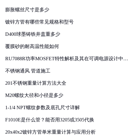
膨胀螺丝尺寸是多少
镀锌方管有哪些常见规格和型号
D400球墨铸铁井盖重多少
覆膜砂的耐高温性能如何
RU7088R功率MOSFET特性解析及其在可调电源设计中的
实践
不锈钢通风 管道施工
201不锈钢重量计算方法大全
M20螺纹大径和小径是多少
1-1/4 NPT螺纹参数及底孔尺寸详解
F1010E是什么管？能否用3205或3505代换
20x40x2镀锌方管单米重量计算与应用分析