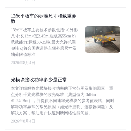
13米平板车的标准尺寸和载重参
数
13米平板车主要技术参数包括: a)外形
尺寸:长13m×宽2.45m,栏板高55cm b)
承载能力:标载30-35吨,最大允许总重
49吨 c)符合国家道路车辆外廓尺寸及
轴荷限值标准
2026年8月4日
光模块接收功率多少是正常
本文详细解答光模块接收功率的正常范围及影响因素，重
点分析千兆光模块的收光标准（典型值为-3dBm
至-24dBm），并提供不同速率光模块的参考值表格。同时
解释功率异常的常见原因（如光纤损耗、连接器问题）及
解决方案，帮助用户快速判断网络性能问题。
2026年8月4日