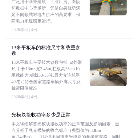
广泛用于商业建筑、工业厂房、医院
和数据中心等场所，凭借自身优势满
足不同领域对电力供应的高要求，保
障电力系统稳定运行。
2026年8月4日
13米平板车的标准尺寸和载重参
数
13米平板车主要技术参数包括: a)外形
尺寸:长13m×宽2.45m,栏板高55cm b)
承载能力:标载30-35吨,最大允许总重
49吨 c)符合国家道路车辆外廓尺寸及
轴荷限值标准
2026年8月4日
光模块接收功率多少是正常
本文详细解答光模块接收功率的正常范围及影响因素，重
点分析千兆光模块的收光标准（典型值为-3dBm
至-24dBm），并提供不同速率光模块的参考值表格。同时