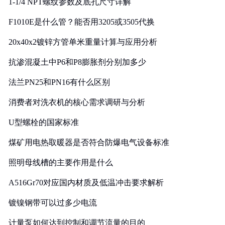
1-1/4 NPT螺纹参数及底孔尺寸详解
F1010E是什么管？能否用3205或3505代换
20x40x2镀锌方管单米重量计算与应用分析
抗渗混凝土中P6和P8膨胀剂分别加多少
法兰PN25和PN16有什么区别
消费者对洗衣机的核心需求调研与分析
U型螺栓的国家标准
煤矿用电热取暖器是否符合防爆电气设备标准
照明母线槽的主要作用是什么
A516Gr70对应国内材质及低温冲击要求解析
镀镍钢带可以过多少电流
计量泵如何达到控制和调节流量的目的