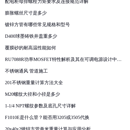
配电柜母排螺栓力矩要求及连接规范详解
膨胀螺丝尺寸是多少
镀锌方管有哪些常见规格和型号
D400球墨铸铁井盖重多少
覆膜砂的耐高温性能如何
RU7088R功率MOSFET特性解析及其在可调电源设计中的
实践
不锈钢通风 管道施工
201不锈钢重量计算方法大全
M20螺纹大径和小径是多少
1-1/4 NPT螺纹参数及底孔尺寸详解
F1010E是什么管？能否用3205或3505代换
20x40x2镀锌方管单米重量计算与应用分析