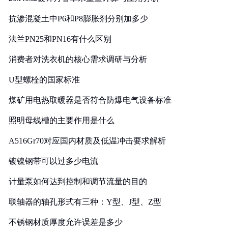
抗渗混凝土中P6和P8膨胀剂分别加多少
法兰PN25和PN16有什么区别
消费者对洗衣机的核心需求调研与分析
U型螺栓的国家标准
煤矿用电热取暖器是否符合防爆电气设备标准
照明母线槽的主要作用是什么
A516Gr70对应国内材质及低温冲击要求解析
镀镍钢带可以过多少电流
计量泵如何达到控制和调节流量的目的
联轴器的轴孔形式有三种：Y型、J型、Z型
不锈钢材质厚度允许误差是多少