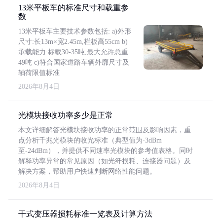
13米平板车的标准尺寸和载重参
数
13米平板车主要技术参数包括: a)外形
尺寸:长13m×宽2.45m,栏板高55cm b)
承载能力:标载30-35吨,最大允许总重
49吨 c)符合国家道路车辆外廓尺寸及
轴荷限值标准
2026年8月4日
光模块接收功率多少是正常
本文详细解答光模块接收功率的正常范围及影响因素，重
点分析千兆光模块的收光标准（典型值为-3dBm
至-24dBm），并提供不同速率光模块的参考值表格。同时
解释功率异常的常见原因（如光纤损耗、连接器问题）及
解决方案，帮助用户快速判断网络性能问题。
2026年8月4日
干式变压器损耗标准一览表及计算方法