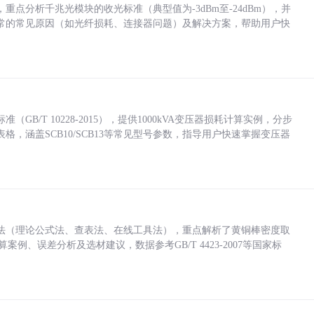
点分析千兆光模块的收光标准（典型值为-3dBm至-24dBm），并
常的常见原因（如光纤损耗、连接器问题）及解决方案，帮助用户快
/T 10228-2015），提供1000kVA变压器损耗计算实例，分步
，涵盖SCB10/SCB13等常见型号参数，指导用户快速掌握变压器
法（理论公式法、查表法、在线工具法），重点解析了黄铜棒密度取
计算案例、误差分析及选材建议，数据参考GB/T 4423-2007等国家标