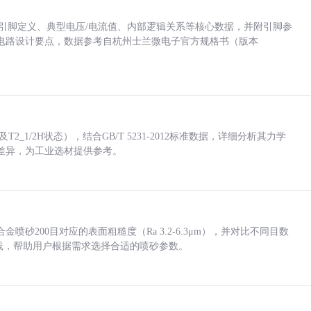
括各引脚定义、典型电压/电流值、内部逻辑关系等核心数据，并附引脚参
电路设计要点，数据参考自杭州士兰微电子官方规格书（版本
_1/2H状态），结合GB/T 5231-2012标准数据，详细分析其力学
差异，为工业选材提供参考。
砂200目对应的表面粗糙度（Ra 3.2-6.3μm），并对比不同目数
业实践，帮助用户根据需求选择合适的喷砂参数。