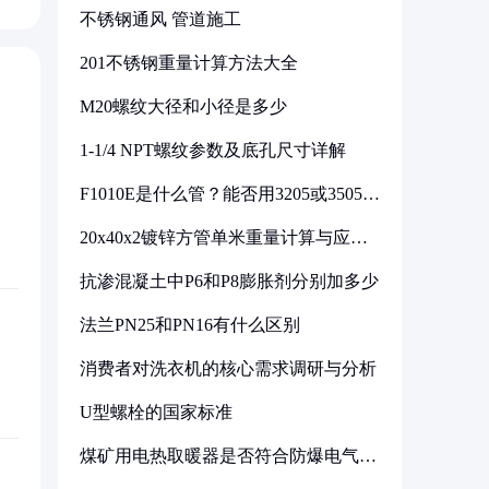
不锈钢通风 管道施工
201不锈钢重量计算方法大全
M20螺纹大径和小径是多少
1-1/4 NPT螺纹参数及底孔尺寸详解
F1010E是什么管？能否用3205或3505代
换
20x40x2镀锌方管单米重量计算与应用
分析
抗渗混凝土中P6和P8膨胀剂分别加多少
法兰PN25和PN16有什么区别
消费者对洗衣机的核心需求调研与分析
U型螺栓的国家标准
煤矿用电热取暖器是否符合防爆电气设
备标准