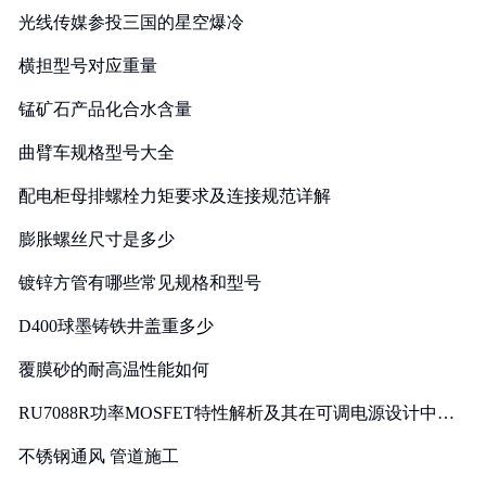
光线传媒参投三国的星空爆冷
横担型号对应重量
锰矿石产品化合水含量
曲臂车规格型号大全
配电柜母排螺栓力矩要求及连接规范详解
膨胀螺丝尺寸是多少
镀锌方管有哪些常见规格和型号
D400球墨铸铁井盖重多少
覆膜砂的耐高温性能如何
RU7088R功率MOSFET特性解析及其在可调电源设计中的
实践
不锈钢通风 管道施工