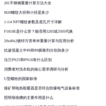
201不锈钢重量计算方法大全
M20螺纹大径和小径是多少
1-1/4 NPT螺纹参数及底孔尺寸详解
F1010E是什么管？能否用3205或3505代换
20x40x2镀锌方管单米重量计算与应用分析
抗渗混凝土中P6和P8膨胀剂分别加多少
法兰PN25和PN16有什么区别
消费者对洗衣机的核心需求调研与分析
U型螺栓的国家标准
煤矿用电热取暖器是否符合防爆电气设备标准
照明母线槽的主要作用是什么