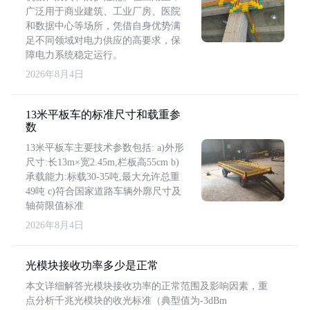
广泛用于商业建筑、工业厂房、医院
和数据中心等场所，凭借自身优势满
足不同领域对电力供应的高要求，保
障电力系统稳定运行。
2026年8月4日
13米平板车的标准尺寸和载重参
数
13米平板车主要技术参数包括: a)外形
尺寸:长13m×宽2.45m,栏板高55cm b)
承载能力:标载30-35吨,最大允许总重
49吨 c)符合国家道路车辆外廓尺寸及
轴荷限值标准
2026年8月4日
光模块接收功率多少是正常
本文详细解答光模块接收功率的正常范围及影响因素，重
点分析千兆光模块的收光标准（典型值为-3dBm