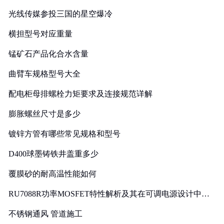
光线传媒参投三国的星空爆冷
横担型号对应重量
锰矿石产品化合水含量
曲臂车规格型号大全
配电柜母排螺栓力矩要求及连接规范详解
膨胀螺丝尺寸是多少
镀锌方管有哪些常见规格和型号
D400球墨铸铁井盖重多少
覆膜砂的耐高温性能如何
RU7088R功率MOSFET特性解析及其在可调电源设计中的
实践
不锈钢通风 管道施工