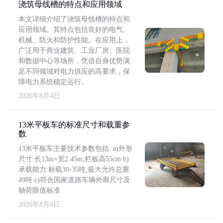
浇筑母线槽的特点和应用领域
本文详细介绍了浇筑母线槽的特点和
应用领域。其特点包括良好的电气、
机械、防火和防护性能。在应用上，
广泛用于商业建筑、工业厂房、医院
和数据中心等场所，凭借自身优势满
足不同领域对电力供应的高要求，保
障电力系统稳定运行。
2026年8月4日
13米平板车的标准尺寸和载重参
数
13米平板车主要技术参数包括: a)外形
尺寸:长13m×宽2.45m,栏板高55cm b)
承载能力:标载30-35吨,最大允许总重
49吨 c)符合国家道路车辆外廓尺寸及
轴荷限值标准
2026年8月4日