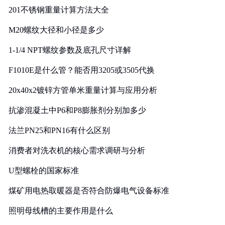
201不锈钢重量计算方法大全
M20螺纹大径和小径是多少
1-1/4 NPT螺纹参数及底孔尺寸详解
F1010E是什么管？能否用3205或3505代换
20x40x2镀锌方管单米重量计算与应用分析
抗渗混凝土中P6和P8膨胀剂分别加多少
法兰PN25和PN16有什么区别
消费者对洗衣机的核心需求调研与分析
U型螺栓的国家标准
煤矿用电热取暖器是否符合防爆电气设备标准
照明母线槽的主要作用是什么