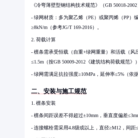
《冷弯薄壁型钢结构技术规范》（GB 50018-20
- 绿网材质：多为聚乙烯（PE）或聚丙烯（PP）编织
≥8kN/m（参考JG/T 169-2016）。
2. 荷载计算
- 檩条需承受恒载（自重+绿网重量）和活载（风压
≤1.5m（按GB 50009-2012《建筑结构荷载规范》
- 绿网需满足抗拉强度≥10MPa，延伸率≤5%（依据GB/
二、安装与施工规范
1. 檩条安装
- 檩条间距误差不得超过±10mm，垂直度偏差≤3m
- 连接螺栓需采用4.8级或以上，直径≥M12，间距≤50