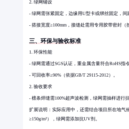
2. 绿网铺设
- 绿网需张紧固定，边缘用U型卡或绑丝固定，间距≤
- 搭接宽度≥100mm，接缝处需用专用胶带密封（按CE
三、环保与验收标准
1. 环保性能
- 绿网需通过SGS认证，重金属含量符合RoHS指令（
- 可回收率≥90%（依据GB/T 29115-2012）。
2. 验收要求
- 檩条焊缝需100%超声波检测，绿网需抽样进行
扩展说明：实际应用中，还需结合项目所在地气
≥150g/m²），绿网需添加抗UV剂。