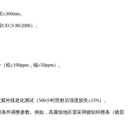
300mm。
CS 80:2006）。
铅≤100ppm，镉≤50ppm）。
抗紫外线老化测试（500小时照射后强度损失≤15%）。
候条件调整参数。例如，高腐蚀地区需采用镀铝锌檩条（镀层