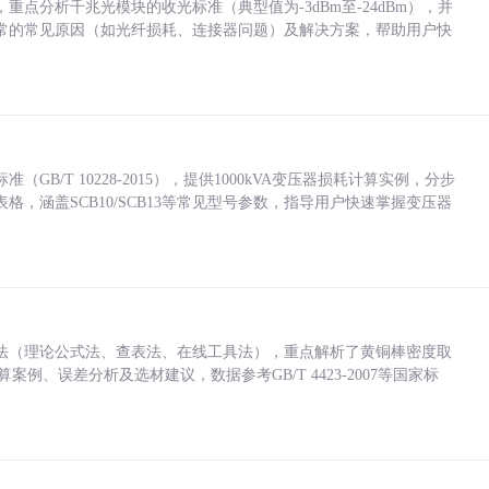
点分析千兆光模块的收光标准（典型值为-3dBm至-24dBm），并
常的常见原因（如光纤损耗、连接器问题）及解决方案，帮助用户快
/T 10228-2015），提供1000kVA变压器损耗计算实例，分步
，涵盖SCB10/SCB13等常见型号参数，指导用户快速掌握变压器
法（理论公式法、查表法、在线工具法），重点解析了黄铜棒密度取
计算案例、误差分析及选材建议，数据参考GB/T 4423-2007等国家标