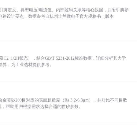
括各引脚定义、典型电压/电流值、内部逻辑关系等核心数据，并附引脚参
电路设计要点，数据参考自杭州士兰微电子官方规格书（版本
_1/2H状态），结合GB/T 5231-2012标准数据，详细分析其力学
差异，为工业选材提供参考。
砂200目对应的表面粗糙度（Ra 3.2-6.3μm），并对比不同目数
业实践，帮助用户根据需求选择合适的喷砂参数。