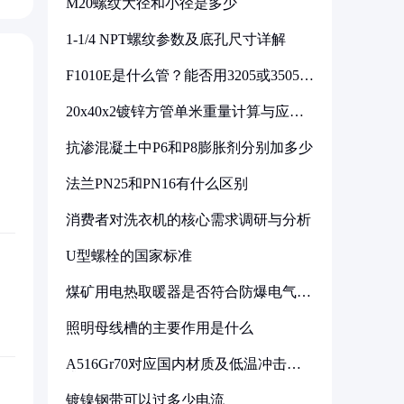
M20螺纹大径和小径是多少
1-1/4 NPT螺纹参数及底孔尺寸详解
F1010E是什么管？能否用3205或3505代
换
20x40x2镀锌方管单米重量计算与应用
分析
抗渗混凝土中P6和P8膨胀剂分别加多少
法兰PN25和PN16有什么区别
消费者对洗衣机的核心需求调研与分析
U型螺栓的国家标准
煤矿用电热取暖器是否符合防爆电气设
备标准
照明母线槽的主要作用是什么
A516Gr70对应国内材质及低温冲击要
求解析
镀镍钢带可以过多少电流