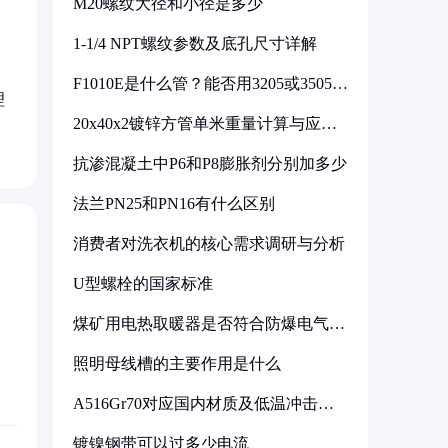
M20螺纹大径和小径是多少
1-1/4 NPT螺纹参数及底孔尺寸详解
F1010E是什么管？能否用3205或3505代
理
换
20x40x2镀锌方管单米重量计算与应用
分析
抗渗混凝土中P6和P8膨胀剂分别加多少
法兰PN25和PN16有什么区别
消费者对洗衣机的核心需求调研与分析
U型螺栓的国家标准
煤矿用电热取暖器是否符合防爆电气设
备标准
照明母线槽的主要作用是什么
A516Gr70对应国内材质及低温冲击要
求解析
镀镍钢带可以过多少电流