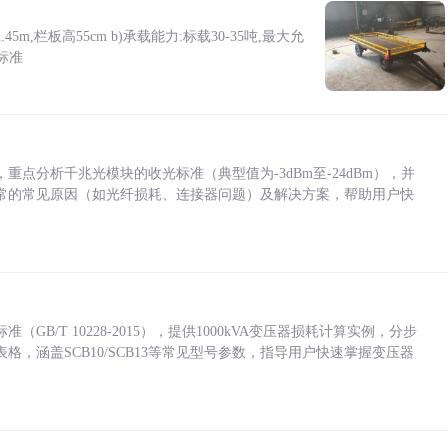
5m,栏板高55cm b)承载能力:标载30-35吨,最大允
标准
点分析千兆光模块的收光标准（典型值为-3dBm至-24dBm），并
常的常见原因（如光纤损耗、连接器问题）及解决方案，帮助用户快
/T 10228-2015），提供1000kVA变压器损耗计算实例，分步
，涵盖SCB10/SCB13等常见型号参数，指导用户快速掌握变压器