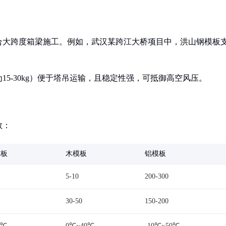
适合大跨度箱梁施工。例如，武汉某跨江大桥项目中，洪山钢模板
15-30kg）便于塔吊运输，且稳定性强，可抵御高空风压。
数：
模板
木模板
铝模板
5-10
200-300
30-50
150-200
0℃
0℃~40℃
-10℃~50℃