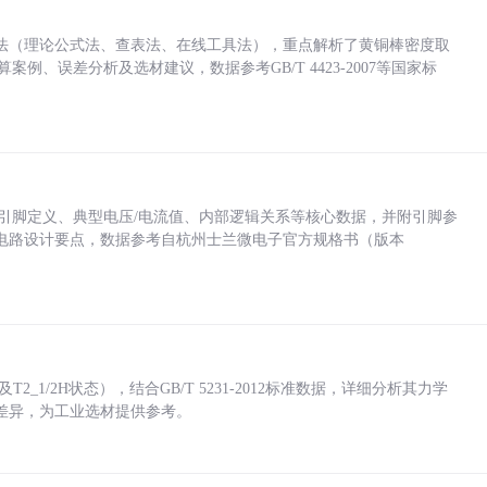
法（理论公式法、查表法、在线工具法），重点解析了黄铜棒密度取
计算案例、误差分析及选材建议，数据参考GB/T 4423-2007等国家标
括各引脚定义、典型电压/电流值、内部逻辑关系等核心数据，并附引脚参
电路设计要点，数据参考自杭州士兰微电子官方规格书（版本
_1/2H状态），结合GB/T 5231-2012标准数据，详细分析其力学
差异，为工业选材提供参考。