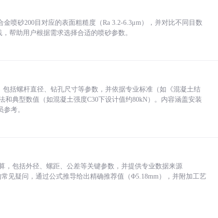
砂200目对应的表面粗糙度（Ra 3.2-6.3μm），并对比不同目数
业实践，帮助用户根据需求选择合适的喷砂参数。
力，包括螺杆直径、钻孔尺寸等参数，并依据专业标准（如《混凝土结
方法和典型数值（如混凝土强度C30下设计值约80kN）。内容涵盖安装
员参考。
底孔计算，包括外径、螺距、公差等关键参数，并提供专业数据来源
孔尺寸的常见疑问，通过公式推导给出精确推荐值（Φ5.18mm），并附加工艺