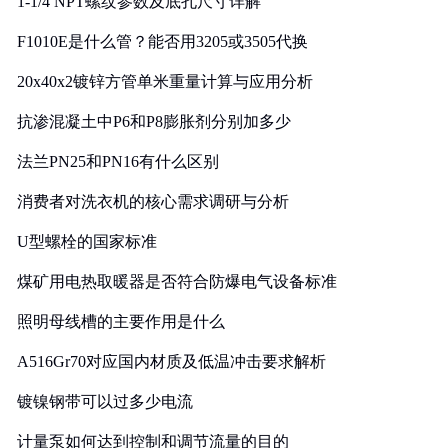
1-1/4 NPT螺纹参数及底孔尺寸详解
F1010E是什么管？能否用3205或3505代换
20x40x2镀锌方管单米重量计算与应用分析
抗渗混凝土中P6和P8膨胀剂分别加多少
法兰PN25和PN16有什么区别
消费者对洗衣机的核心需求调研与分析
U型螺栓的国家标准
煤矿用电热取暖器是否符合防爆电气设备标准
照明母线槽的主要作用是什么
A516Gr70对应国内材质及低温冲击要求解析
镀镍钢带可以过多少电流
计量泵如何达到控制和调节流量的目的