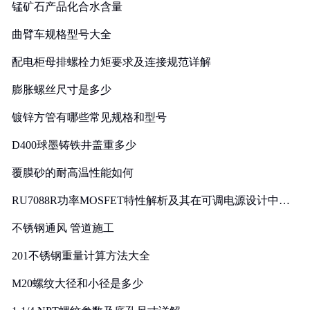
锰矿石产品化合水含量
曲臂车规格型号大全
配电柜母排螺栓力矩要求及连接规范详解
膨胀螺丝尺寸是多少
镀锌方管有哪些常见规格和型号
D400球墨铸铁井盖重多少
覆膜砂的耐高温性能如何
RU7088R功率MOSFET特性解析及其在可调电源设计中的
实践
不锈钢通风 管道施工
201不锈钢重量计算方法大全
M20螺纹大径和小径是多少