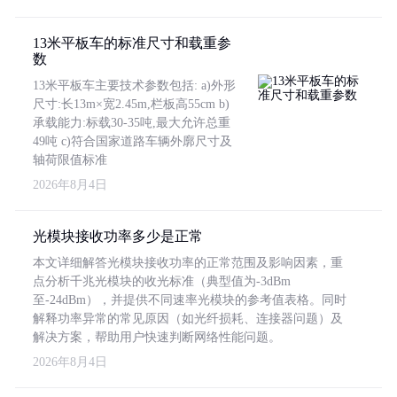
13米平板车的标准尺寸和载重参
数
13米平板车主要技术参数包括: a)外形
尺寸:长13m×宽2.45m,栏板高55cm b)
承载能力:标载30-35吨,最大允许总重
49吨 c)符合国家道路车辆外廓尺寸及
轴荷限值标准
2026年8月4日
光模块接收功率多少是正常
本文详细解答光模块接收功率的正常范围及影响因素，重
点分析千兆光模块的收光标准（典型值为-3dBm
至-24dBm），并提供不同速率光模块的参考值表格。同时
解释功率异常的常见原因（如光纤损耗、连接器问题）及
解决方案，帮助用户快速判断网络性能问题。
2026年8月4日