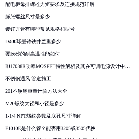
配电柜母排螺栓力矩要求及连接规范详解
膨胀螺丝尺寸是多少
镀锌方管有哪些常见规格和型号
D400球墨铸铁井盖重多少
覆膜砂的耐高温性能如何
RU7088R功率MOSFET特性解析及其在可调电源设计中的
实践
不锈钢通风 管道施工
201不锈钢重量计算方法大全
M20螺纹大径和小径是多少
1-1/4 NPT螺纹参数及底孔尺寸详解
F1010E是什么管？能否用3205或3505代换