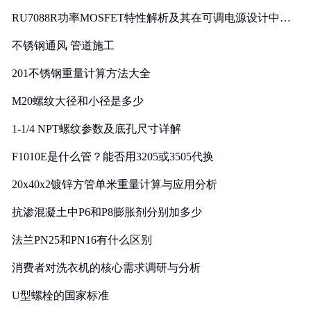
RU7088R功率MOSFET特性解析及其在可调电源设计中的
实践
不锈钢通风 管道施工
201不锈钢重量计算方法大全
M20螺纹大径和小径是多少
1-1/4 NPT螺纹参数及底孔尺寸详解
F1010E是什么管？能否用3205或3505代换
20x40x2镀锌方管单米重量计算与应用分析
抗渗混凝土中P6和P8膨胀剂分别加多少
法兰PN25和PN16有什么区别
消费者对洗衣机的核心需求调研与分析
U型螺栓的国家标准