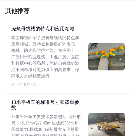
其他推荐
浇筑母线槽的特点和应用领域
本文详细介绍了浇筑母线槽的特点和
应用领域。其特点包括良好的电气、
机械、防火和防护性能。在应用上，
广泛用于商业建筑、工业厂房、医院
和数据中心等场所，凭借自身优势满
足不同领域对电力供应的高要求，保
障电力系统稳定运行。
2026年8月4日
13米平板车的标准尺寸和载重参
数
13米平板车主要技术参数包括: a)外形
尺寸:长13m×宽2.45m,栏板高55cm b)
承载能力:标载30-35吨,最大允许总重
49吨 c)符合国家道路车辆外廓尺寸及