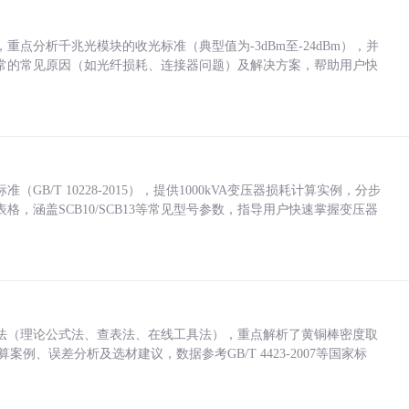
点分析千兆光模块的收光标准（典型值为-3dBm至-24dBm），并
常的常见原因（如光纤损耗、连接器问题）及解决方案，帮助用户快
/T 10228-2015），提供1000kVA变压器损耗计算实例，分步
，涵盖SCB10/SCB13等常见型号参数，指导用户快速掌握变压器
法（理论公式法、查表法、在线工具法），重点解析了黄铜棒密度取
计算案例、误差分析及选材建议，数据参考GB/T 4423-2007等国家标