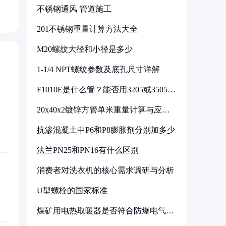
不锈钢通风 管道施工
201不锈钢重量计算方法大全
M20螺纹大径和小径是多少
1-1/4 NPT螺纹参数及底孔尺寸详解
F1010E是什么管？能否用3205或3505代
换
20x40x2镀锌方管单米重量计算与应用
分析
抗渗混凝土中P6和P8膨胀剂分别加多少
法兰PN25和PN16有什么区别
消费者对洗衣机的核心需求调研与分析
U型螺栓的国家标准
煤矿用电热取暖器是否符合防爆电气设
备标准