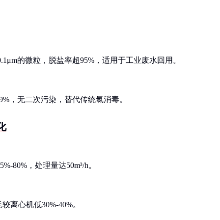
-0.1μm的微粒，脱盐率超95%，适用于工业废水回用。
99.9%，无二次污染，替代传统氯消毒。
化
5%-80%，处理量达50m³/h。
离心机低30%-40%。