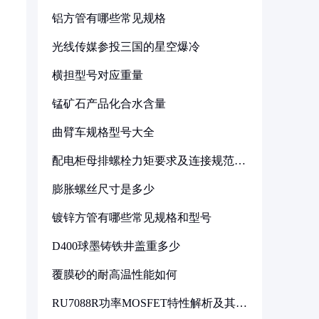
铝方管有哪些常见规格
光线传媒参投三国的星空爆冷
横担型号对应重量
锰矿石产品化合水含量
曲臂车规格型号大全
配电柜母排螺栓力矩要求及连接规范详
解
膨胀螺丝尺寸是多少
镀锌方管有哪些常见规格和型号
D400球墨铸铁井盖重多少
覆膜砂的耐高温性能如何
RU7088R功率MOSFET特性解析及其在
可调电源设计中的实践