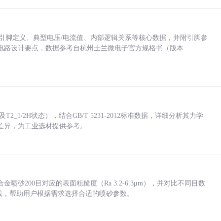
括各引脚定义、典型电压/电流值、内部逻辑关系等核心数据，并附引脚参
电路设计要点，数据参考自杭州士兰微电子官方规格书（版本
_1/2H状态），结合GB/T 5231-2012标准数据，详细分析其力学
差异，为工业选材提供参考。
砂200目对应的表面粗糙度（Ra 3.2-6.3μm），并对比不同目数
业实践，帮助用户根据需求选择合适的喷砂参数。