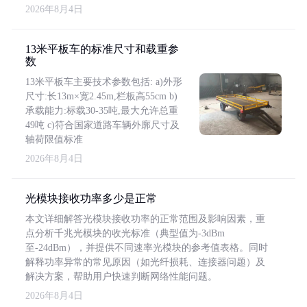
2026年8月4日
13米平板车的标准尺寸和载重参
数
13米平板车主要技术参数包括: a)外形
尺寸:长13m×宽2.45m,栏板高55cm b)
承载能力:标载30-35吨,最大允许总重
49吨 c)符合国家道路车辆外廓尺寸及
轴荷限值标准
2026年8月4日
光模块接收功率多少是正常
本文详细解答光模块接收功率的正常范围及影响因素，重
点分析千兆光模块的收光标准（典型值为-3dBm
至-24dBm），并提供不同速率光模块的参考值表格。同时
解释功率异常的常见原因（如光纤损耗、连接器问题）及
解决方案，帮助用户快速判断网络性能问题。
2026年8月4日