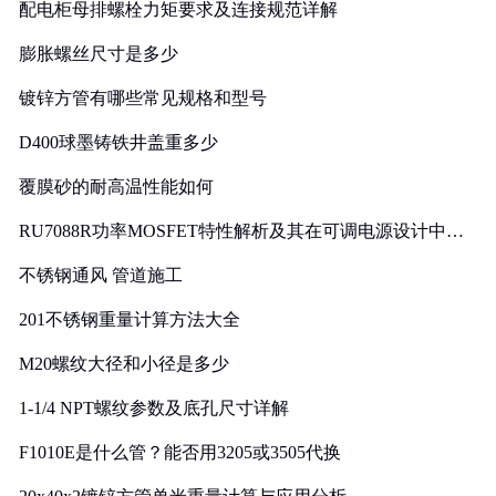
配电柜母排螺栓力矩要求及连接规范详解
膨胀螺丝尺寸是多少
镀锌方管有哪些常见规格和型号
D400球墨铸铁井盖重多少
覆膜砂的耐高温性能如何
RU7088R功率MOSFET特性解析及其在可调电源设计中的
实践
不锈钢通风 管道施工
201不锈钢重量计算方法大全
M20螺纹大径和小径是多少
1-1/4 NPT螺纹参数及底孔尺寸详解
F1010E是什么管？能否用3205或3505代换