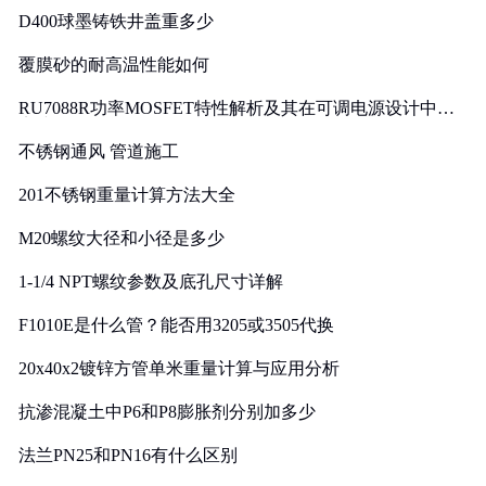
D400球墨铸铁井盖重多少
覆膜砂的耐高温性能如何
RU7088R功率MOSFET特性解析及其在可调电源设计中的
实践
不锈钢通风 管道施工
201不锈钢重量计算方法大全
M20螺纹大径和小径是多少
1-1/4 NPT螺纹参数及底孔尺寸详解
F1010E是什么管？能否用3205或3505代换
20x40x2镀锌方管单米重量计算与应用分析
抗渗混凝土中P6和P8膨胀剂分别加多少
法兰PN25和PN16有什么区别