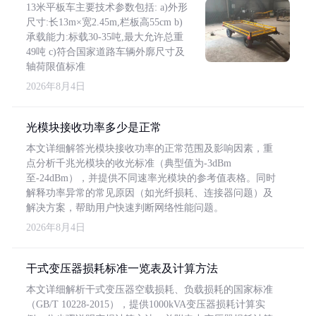
13米平板车主要技术参数包括: a)外形
尺寸:长13m×宽2.45m,栏板高55cm b)
承载能力:标载30-35吨,最大允许总重
49吨 c)符合国家道路车辆外廓尺寸及
轴荷限值标准
2026年8月4日
光模块接收功率多少是正常
本文详细解答光模块接收功率的正常范围及影响因素，重
点分析千兆光模块的收光标准（典型值为-3dBm
至-24dBm），并提供不同速率光模块的参考值表格。同时
解释功率异常的常见原因（如光纤损耗、连接器问题）及
解决方案，帮助用户快速判断网络性能问题。
2026年8月4日
干式变压器损耗标准一览表及计算方法
本文详细解析干式变压器空载损耗、负载损耗的国家标准
（GB/T 10228-2015），提供1000kVA变压器损耗计算实