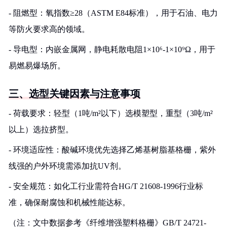
- 阻燃型：氧指数≥28（ASTM E84标准），用于石油、电力
等防火要求高的领域。
- 导电型：内嵌金属网，静电耗散电阻1×10⁶-1×10⁹Ω，用于
易燃易爆场所。
三、选型关键因素与注意事项
- 荷载要求：轻型（1吨/m²以下）选模塑型，重型（3吨/m²
以上）选拉挤型。
- 环境适应性：酸碱环境优先选择乙烯基树脂基格栅，紫外
线强的户外环境需添加抗UV剂。
- 安全规范：如化工行业需符合HG/T 21608-1996行业标
准，确保耐腐蚀和机械性能达标。
（注：文中数据参考《纤维增强塑料格栅》GB/T 24721-