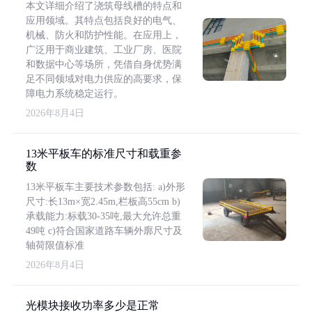
本文详细介绍了浇筑母线槽的特点和
应用领域。其特点包括良好的电气、
机械、防火和防护性能。在应用上，
广泛用于商业建筑、工业厂房、医院
和数据中心等场所，凭借自身优势满
足不同领域对电力供应的高要求，保
障电力系统稳定运行。
2026年8月4日
13米平板车的标准尺寸和载重参
数
13米平板车主要技术参数包括: a)外形
尺寸:长13m×宽2.45m,栏板高55cm b)
承载能力:标载30-35吨,最大允许总重
49吨 c)符合国家道路车辆外廓尺寸及
轴荷限值标准
2026年8月4日
光模块接收功率多少是正常