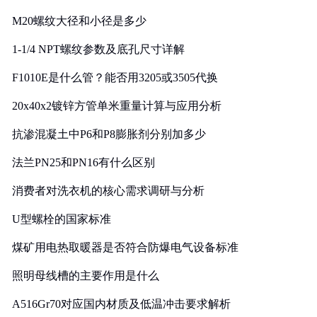
M20螺纹大径和小径是多少
1-1/4 NPT螺纹参数及底孔尺寸详解
F1010E是什么管？能否用3205或3505代换
20x40x2镀锌方管单米重量计算与应用分析
抗渗混凝土中P6和P8膨胀剂分别加多少
法兰PN25和PN16有什么区别
消费者对洗衣机的核心需求调研与分析
U型螺栓的国家标准
煤矿用电热取暖器是否符合防爆电气设备标准
照明母线槽的主要作用是什么
A516Gr70对应国内材质及低温冲击要求解析