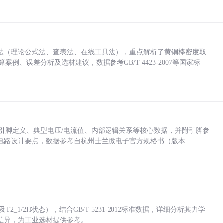
法（理论公式法、查表法、在线工具法），重点解析了黄铜棒密度取
计算案例、误差分析及选材建议，数据参考GB/T 4423-2007等国家标
括各引脚定义、典型电压/电流值、内部逻辑关系等核心数据，并附引脚参
电路设计要点，数据参考自杭州士兰微电子官方规格书（版本
_1/2H状态），结合GB/T 5231-2012标准数据，详细分析其力学
差异，为工业选材提供参考。