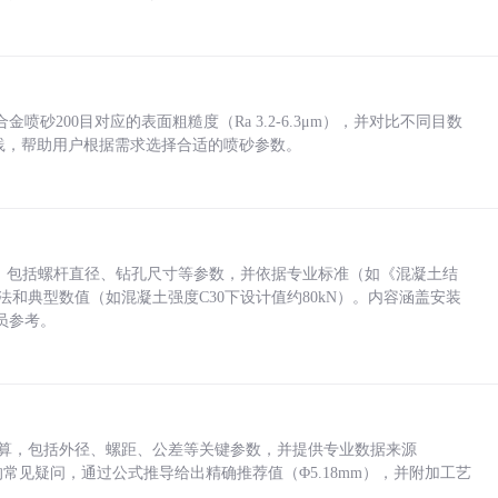
砂200目对应的表面粗糙度（Ra 3.2-6.3μm），并对比不同目数
业实践，帮助用户根据需求选择合适的喷砂参数。
力，包括螺杆直径、钻孔尺寸等参数，并依据专业标准（如《混凝土结
方法和典型数值（如混凝土强度C30下设计值约80kN）。内容涵盖安装
员参考。
底孔计算，包括外径、螺距、公差等关键参数，并提供专业数据来源
孔尺寸的常见疑问，通过公式推导给出精确推荐值（Φ5.18mm），并附加工艺