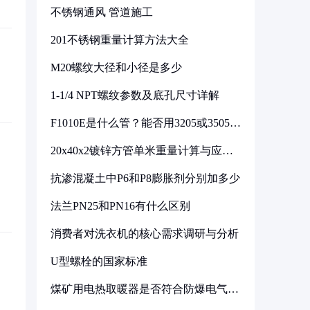
不锈钢通风 管道施工
201不锈钢重量计算方法大全
M20螺纹大径和小径是多少
1-1/4 NPT螺纹参数及底孔尺寸详解
F1010E是什么管？能否用3205或3505代
换
20x40x2镀锌方管单米重量计算与应用
分析
抗渗混凝土中P6和P8膨胀剂分别加多少
法兰PN25和PN16有什么区别
消费者对洗衣机的核心需求调研与分析
U型螺栓的国家标准
煤矿用电热取暖器是否符合防爆电气设
备标准