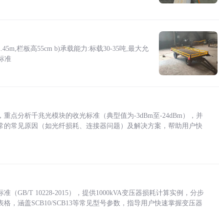
5m,栏板高55cm b)承载能力:标载30-35吨,最大允
标准
点分析千兆光模块的收光标准（典型值为-3dBm至-24dBm），并
常的常见原因（如光纤损耗、连接器问题）及解决方案，帮助用户快
/T 10228-2015），提供1000kVA变压器损耗计算实例，分步
，涵盖SCB10/SCB13等常见型号参数，指导用户快速掌握变压器