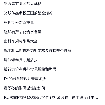
铝方管有哪些常见规格
光线传媒参投三国的星空爆冷
横担型号对应重量
锰矿石产品化合水含量
曲臂车规格型号大全
配电柜母排螺栓力矩要求及连接规范详解
膨胀螺丝尺寸是多少
镀锌方管有哪些常见规格和型号
D400球墨铸铁井盖重多少
覆膜砂的耐高温性能如何
RU7088R功率MOSFET特性解析及其在可调电源设计中的
实践