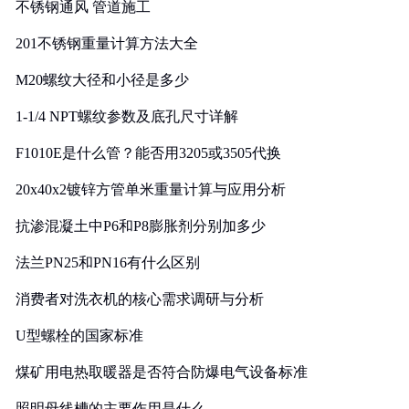
不锈钢通风 管道施工
201不锈钢重量计算方法大全
M20螺纹大径和小径是多少
1-1/4 NPT螺纹参数及底孔尺寸详解
F1010E是什么管？能否用3205或3505代换
20x40x2镀锌方管单米重量计算与应用分析
抗渗混凝土中P6和P8膨胀剂分别加多少
法兰PN25和PN16有什么区别
消费者对洗衣机的核心需求调研与分析
U型螺栓的国家标准
煤矿用电热取暖器是否符合防爆电气设备标准
照明母线槽的主要作用是什么