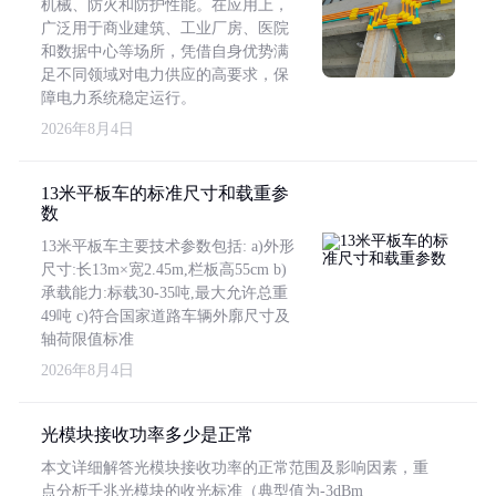
机械、防火和防护性能。在应用上，
广泛用于商业建筑、工业厂房、医院
和数据中心等场所，凭借自身优势满
足不同领域对电力供应的高要求，保
障电力系统稳定运行。
2026年8月4日
13米平板车的标准尺寸和载重参
数
13米平板车主要技术参数包括: a)外形
尺寸:长13m×宽2.45m,栏板高55cm b)
承载能力:标载30-35吨,最大允许总重
49吨 c)符合国家道路车辆外廓尺寸及
轴荷限值标准
2026年8月4日
光模块接收功率多少是正常
本文详细解答光模块接收功率的正常范围及影响因素，重
点分析千兆光模块的收光标准（典型值为-3dBm