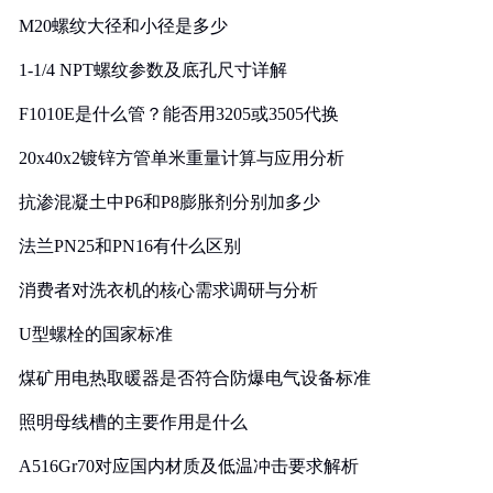
M20螺纹大径和小径是多少
1-1/4 NPT螺纹参数及底孔尺寸详解
F1010E是什么管？能否用3205或3505代换
20x40x2镀锌方管单米重量计算与应用分析
抗渗混凝土中P6和P8膨胀剂分别加多少
法兰PN25和PN16有什么区别
消费者对洗衣机的核心需求调研与分析
U型螺栓的国家标准
煤矿用电热取暖器是否符合防爆电气设备标准
照明母线槽的主要作用是什么
A516Gr70对应国内材质及低温冲击要求解析