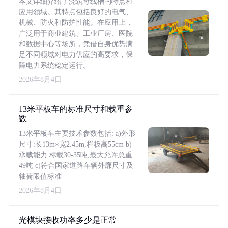
本文详细介绍了浇筑母线槽的特点和
应用领域。其特点包括良好的电气、
机械、防火和防护性能。在应用上，
广泛用于商业建筑、工业厂房、医院
和数据中心等场所，凭借自身优势满
足不同领域对电力供应的高要求，保
障电力系统稳定运行。
2026年8月4日
13米平板车的标准尺寸和载重参
数
13米平板车主要技术参数包括: a)外形
尺寸:长13m×宽2.45m,栏板高55cm b)
承载能力:标载30-35吨,最大允许总重
49吨 c)符合国家道路车辆外廓尺寸及
轴荷限值标准
2026年8月4日
光模块接收功率多少是正常