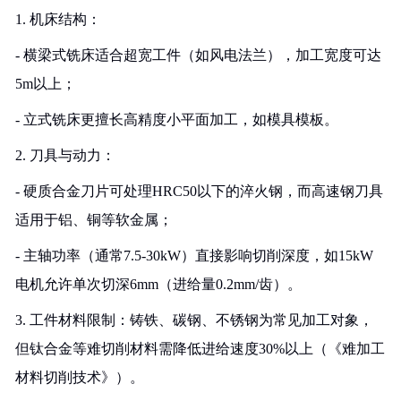
1. 机床结构：
- 横梁式铣床适合超宽工件（如风电法兰），加工宽度可达
5m以上；
- 立式铣床更擅长高精度小平面加工，如模具模板。
2. 刀具与动力：
- 硬质合金刀片可处理HRC50以下的淬火钢，而高速钢刀具
适用于铝、铜等软金属；
- 主轴功率（通常7.5-30kW）直接影响切削深度，如15kW
电机允许单次切深6mm（进给量0.2mm/齿）。
3. 工件材料限制：铸铁、碳钢、不锈钢为常见加工对象，
但钛合金等难切削材料需降低进给速度30%以上（《难加工
材料切削技术》）。