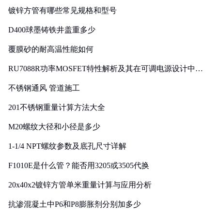
镀锌方管有哪些常见规格和型号
D400球墨铸铁井盖重多少
覆膜砂的耐高温性能如何
RU7088R功率MOSFET特性解析及其在可调电源设计中的
实践
不锈钢通风 管道施工
201不锈钢重量计算方法大全
M20螺纹大径和小径是多少
1-1/4 NPT螺纹参数及底孔尺寸详解
F1010E是什么管？能否用3205或3505代换
20x40x2镀锌方管单米重量计算与应用分析
抗渗混凝土中P6和P8膨胀剂分别加多少