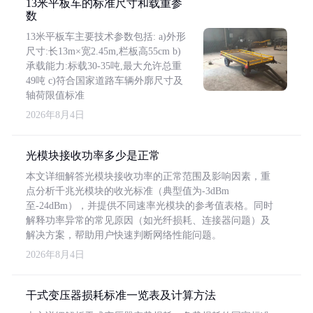
13米平板车的标准尺寸和载重参
数
13米平板车主要技术参数包括: a)外形
尺寸:长13m×宽2.45m,栏板高55cm b)
承载能力:标载30-35吨,最大允许总重
49吨 c)符合国家道路车辆外廓尺寸及
轴荷限值标准
2026年8月4日
光模块接收功率多少是正常
本文详细解答光模块接收功率的正常范围及影响因素，重
点分析千兆光模块的收光标准（典型值为-3dBm
至-24dBm），并提供不同速率光模块的参考值表格。同时
解释功率异常的常见原因（如光纤损耗、连接器问题）及
解决方案，帮助用户快速判断网络性能问题。
2026年8月4日
干式变压器损耗标准一览表及计算方法