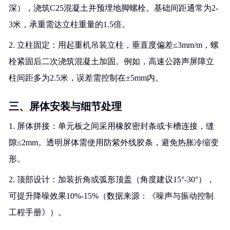
深），浇筑C25混凝土并预埋地脚螺栓。基础间距通常为2-
3米，承重需达立柱重量的1.5倍。
2. 立柱固定：用起重机吊装立柱，垂直度偏差≤3mm/m，螺
栓紧固后二次浇筑混凝土加固。例如，高速公路声屏障立
柱间距多为2.5米，误差需控制在±5mm内。
三、屏体安装与细节处理
1. 屏体拼接：单元板之间采用橡胶密封条或卡槽连接，缝
隙≤2mm。透明屏体需使用防紫外线胶条，避免热胀冷缩变
形。
2. 顶部设计：加装折角或弧形顶盖（角度建议15°-30°），
可提升降噪效果10%-15%（数据来源：《噪声与振动控制
工程手册》）。