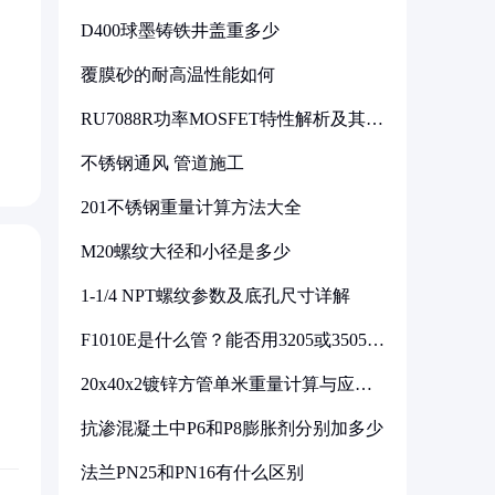
D400球墨铸铁井盖重多少
覆膜砂的耐高温性能如何
RU7088R功率MOSFET特性解析及其在
可调电源设计中的实践
不锈钢通风 管道施工
201不锈钢重量计算方法大全
M20螺纹大径和小径是多少
1-1/4 NPT螺纹参数及底孔尺寸详解
F1010E是什么管？能否用3205或3505代
换
20x40x2镀锌方管单米重量计算与应用
分析
抗渗混凝土中P6和P8膨胀剂分别加多少
法兰PN25和PN16有什么区别