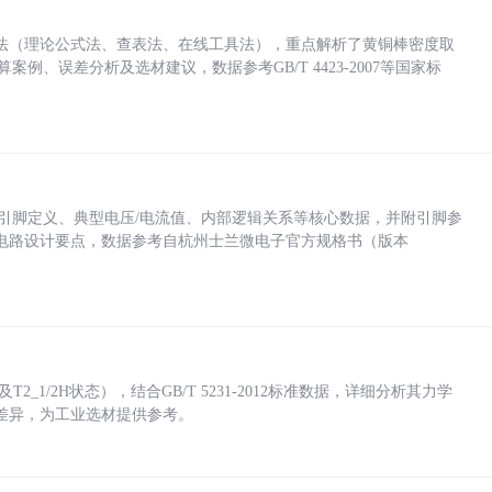
法（理论公式法、查表法、在线工具法），重点解析了黄铜棒密度取
计算案例、误差分析及选材建议，数据参考GB/T 4423-2007等国家标
括各引脚定义、典型电压/电流值、内部逻辑关系等核心数据，并附引脚参
电路设计要点，数据参考自杭州士兰微电子官方规格书（版本
_1/2H状态），结合GB/T 5231-2012标准数据，详细分析其力学
差异，为工业选材提供参考。