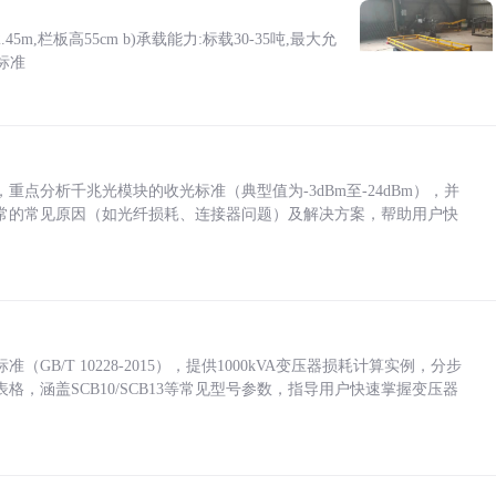
5m,栏板高55cm b)承载能力:标载30-35吨,最大允
标准
点分析千兆光模块的收光标准（典型值为-3dBm至-24dBm），并
常的常见原因（如光纤损耗、连接器问题）及解决方案，帮助用户快
/T 10228-2015），提供1000kVA变压器损耗计算实例，分步
，涵盖SCB10/SCB13等常见型号参数，指导用户快速掌握变压器