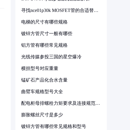
寻找nce01p30k MOSFET管的合适替代
型号
电梯的尺寸有哪些规格
镀锌方管尺寸一般有哪些
铝方管有哪些常见规格
光线传媒参投三国的星空爆冷
横担型号对应重量
锰矿石产品化合水含量
曲臂车规格型号大全
配电柜母排螺栓力矩要求及连接规范详
解
膨胀螺丝尺寸是多少
镀锌方管有哪些常见规格和型号