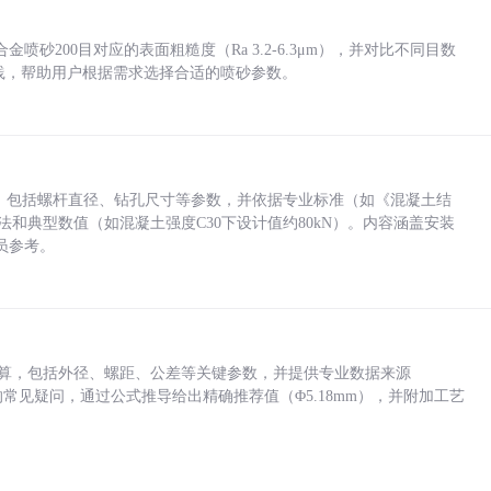
砂200目对应的表面粗糙度（Ra 3.2-6.3μm），并对比不同目数
业实践，帮助用户根据需求选择合适的喷砂参数。
力，包括螺杆直径、钻孔尺寸等参数，并依据专业标准（如《混凝土结
方法和典型数值（如混凝土强度C30下设计值约80kN）。内容涵盖安装
员参考。
底孔计算，包括外径、螺距、公差等关键参数，并提供专业数据来源
孔尺寸的常见疑问，通过公式推导给出精确推荐值（Φ5.18mm），并附加工艺