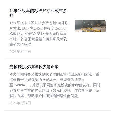
13米平板车的标准尺寸和载重参
数
13米平板车主要技术参数包括: a)外形
尺寸:长13m×宽2.45m,栏板高55cm b)
承载能力:标载30-35吨,最大允许总重
49吨 c)符合国家道路车辆外廓尺寸及
轴荷限值标准
2026年8月4日
光模块接收功率多少是正常
本文详细解答光模块接收功率的正常范围及影响因素，重
点分析千兆光模块的收光标准（典型值为-3dBm
至-24dBm），并提供不同速率光模块的参考值表格。同时
解释功率异常的常见原因（如光纤损耗、连接器问题）及
解决方案，帮助用户快速判断网络性能问题。
2026年8月4日