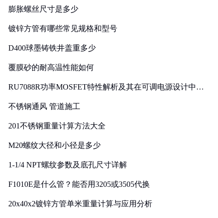
膨胀螺丝尺寸是多少
镀锌方管有哪些常见规格和型号
D400球墨铸铁井盖重多少
覆膜砂的耐高温性能如何
RU7088R功率MOSFET特性解析及其在可调电源设计中的
实践
不锈钢通风 管道施工
201不锈钢重量计算方法大全
M20螺纹大径和小径是多少
1-1/4 NPT螺纹参数及底孔尺寸详解
F1010E是什么管？能否用3205或3505代换
20x40x2镀锌方管单米重量计算与应用分析