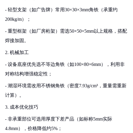
- 轻型支架（如广告牌）常用30×30×3mm角铁（承重约
200kg/m）；
- 重型框架（如厂房桁架）需选50×50×5mm以上规格，搭配
焊接加固。
2. 机械加工
- 设备底座优先选不等边角铁（如100×80×6mm），利用非
对称结构增强稳定性；
- 潮湿环境需改用不锈钢角铁（密度7.93g/cm³，重量需重新
计算）。
3. 成本优化技巧
- 非承重部位可选用厚度下差产品（如标称5mm实际
4.8mm），价格降低约5%；