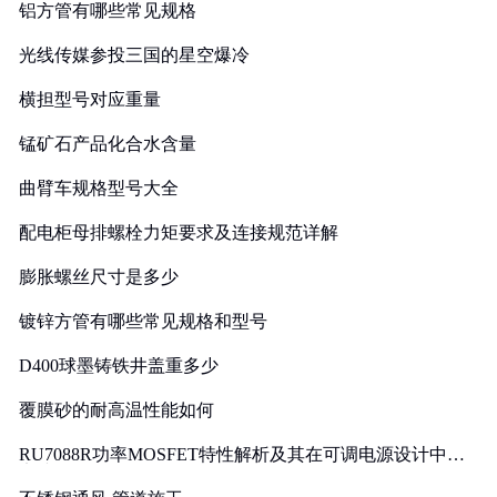
铝方管有哪些常见规格
光线传媒参投三国的星空爆冷
横担型号对应重量
锰矿石产品化合水含量
曲臂车规格型号大全
配电柜母排螺栓力矩要求及连接规范详解
膨胀螺丝尺寸是多少
镀锌方管有哪些常见规格和型号
D400球墨铸铁井盖重多少
覆膜砂的耐高温性能如何
RU7088R功率MOSFET特性解析及其在可调电源设计中的
实践