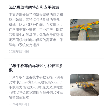
浇筑母线槽的特点和应用领域
本文详细介绍了浇筑母线槽的特点和
应用领域。其特点包括良好的电气、
机械、防火和防护性能。在应用上，
广泛用于商业建筑、工业厂房、医院
和数据中心等场所，凭借自身优势满
足不同领域对电力供应的高要求，保
障电力系统稳定运行。
2026年8月4日
13米平板车的标准尺寸和载重参
数
13米平板车主要技术参数包括: a)外形
尺寸:长13m×宽2.45m,栏板高55cm b)
承载能力:标载30-35吨,最大允许总重
49吨 c)符合国家道路车辆外廓尺寸及
轴荷限值标准
2026年8月4日