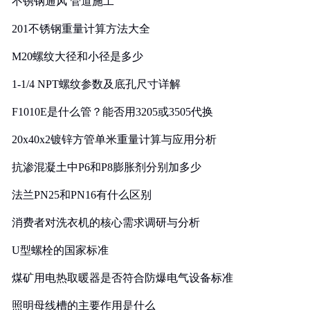
不锈钢通风 管道施工
201不锈钢重量计算方法大全
M20螺纹大径和小径是多少
1-1/4 NPT螺纹参数及底孔尺寸详解
F1010E是什么管？能否用3205或3505代换
20x40x2镀锌方管单米重量计算与应用分析
抗渗混凝土中P6和P8膨胀剂分别加多少
法兰PN25和PN16有什么区别
消费者对洗衣机的核心需求调研与分析
U型螺栓的国家标准
煤矿用电热取暖器是否符合防爆电气设备标准
照明母线槽的主要作用是什么