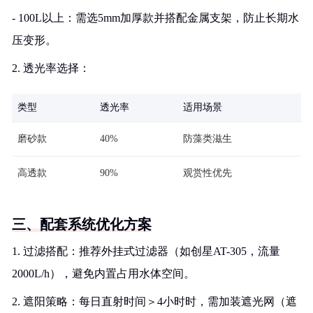
- 100L以上：需选5mm加厚款并搭配金属支架，防止长期水
压变形。
2. 透光率选择：
类型
透光率
适用场景
磨砂款
40%
防藻类滋生
高透款
90%
观赏性优先
三、配套系统优化方案
1. 过滤搭配：推荐外挂式过滤器（如创星AT-305，流量
2000L/h），避免内置占用水体空间。
2. 遮阳策略：每日直射时间＞4小时时，需加装遮光网（遮