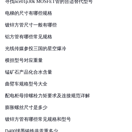
寻找nce01p30k MOSFET管的合适替代型号
电梯的尺寸有哪些规格
镀锌方管尺寸一般有哪些
铝方管有哪些常见规格
光线传媒参投三国的星空爆冷
横担型号对应重量
锰矿石产品化合水含量
曲臂车规格型号大全
配电柜母排螺栓力矩要求及连接规范详解
膨胀螺丝尺寸是多少
镀锌方管有哪些常见规格和型号
D400球墨铸铁井盖重多少