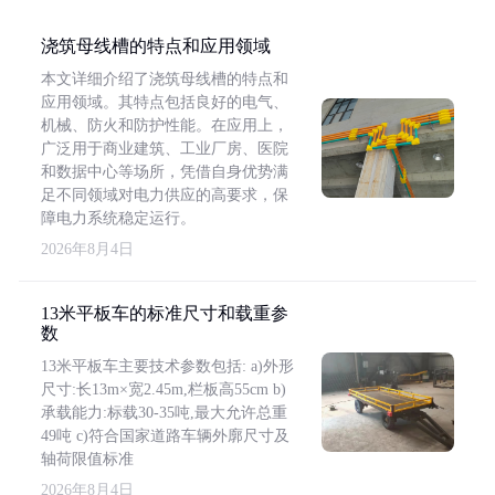
浇筑母线槽的特点和应用领域
本文详细介绍了浇筑母线槽的特点和
应用领域。其特点包括良好的电气、
机械、防火和防护性能。在应用上，
广泛用于商业建筑、工业厂房、医院
和数据中心等场所，凭借自身优势满
足不同领域对电力供应的高要求，保
障电力系统稳定运行。
2026年8月4日
13米平板车的标准尺寸和载重参
数
13米平板车主要技术参数包括: a)外形
尺寸:长13m×宽2.45m,栏板高55cm b)
承载能力:标载30-35吨,最大允许总重
49吨 c)符合国家道路车辆外廓尺寸及
轴荷限值标准
2026年8月4日