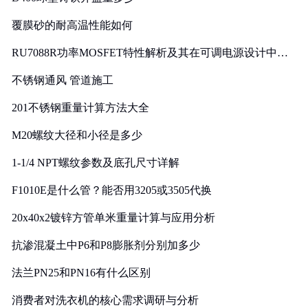
覆膜砂的耐高温性能如何
RU7088R功率MOSFET特性解析及其在可调电源设计中的
实践
不锈钢通风 管道施工
201不锈钢重量计算方法大全
M20螺纹大径和小径是多少
1-1/4 NPT螺纹参数及底孔尺寸详解
F1010E是什么管？能否用3205或3505代换
20x40x2镀锌方管单米重量计算与应用分析
抗渗混凝土中P6和P8膨胀剂分别加多少
法兰PN25和PN16有什么区别
消费者对洗衣机的核心需求调研与分析