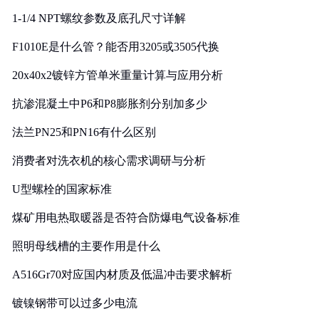
1-1/4 NPT螺纹参数及底孔尺寸详解
F1010E是什么管？能否用3205或3505代换
20x40x2镀锌方管单米重量计算与应用分析
抗渗混凝土中P6和P8膨胀剂分别加多少
法兰PN25和PN16有什么区别
消费者对洗衣机的核心需求调研与分析
U型螺栓的国家标准
煤矿用电热取暖器是否符合防爆电气设备标准
照明母线槽的主要作用是什么
A516Gr70对应国内材质及低温冲击要求解析
镀镍钢带可以过多少电流