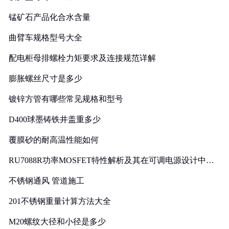
锰矿石产品化合水含量
曲臂车规格型号大全
配电柜母排螺栓力矩要求及连接规范详解
膨胀螺丝尺寸是多少
镀锌方管有哪些常见规格和型号
D400球墨铸铁井盖重多少
覆膜砂的耐高温性能如何
RU7088R功率MOSFET特性解析及其在可调电源设计中的
实践
不锈钢通风 管道施工
201不锈钢重量计算方法大全
M20螺纹大径和小径是多少