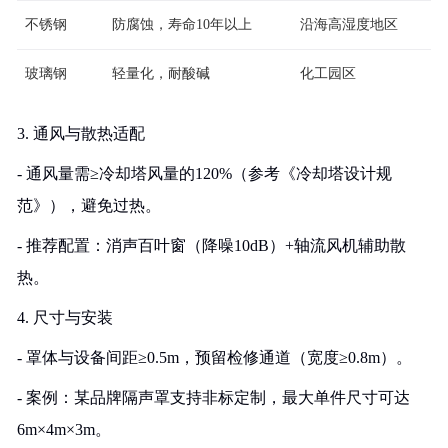
不锈钢
防腐蚀，寿命10年以上
沿海高湿度地区
玻璃钢
轻量化，耐酸碱
化工园区
3. 通风与散热适配
- 通风量需≥冷却塔风量的120%（参考《冷却塔设计规
范》），避免过热。
- 推荐配置：消声百叶窗（降噪10dB）+轴流风机辅助散
热。
4. 尺寸与安装
- 罩体与设备间距≥0.5m，预留检修通道（宽度≥0.8m）。
- 案例：某品牌隔声罩支持非标定制，最大单件尺寸可达
6m×4m×3m。