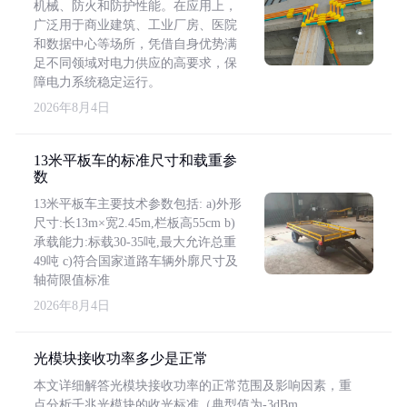
机械、防火和防护性能。在应用上，
广泛用于商业建筑、工业厂房、医院
和数据中心等场所，凭借自身优势满
足不同领域对电力供应的高要求，保
障电力系统稳定运行。
2026年8月4日
13米平板车的标准尺寸和载重参
数
13米平板车主要技术参数包括: a)外形
尺寸:长13m×宽2.45m,栏板高55cm b)
承载能力:标载30-35吨,最大允许总重
49吨 c)符合国家道路车辆外廓尺寸及
轴荷限值标准
2026年8月4日
光模块接收功率多少是正常
本文详细解答光模块接收功率的正常范围及影响因素，重
点分析千兆光模块的收光标准（典型值为-3dBm