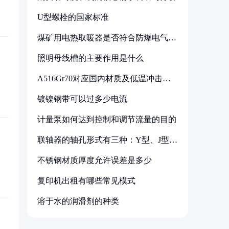
U型螺栓的国家标准
煤矿用电热取暖器是否符合防爆电气设
备标准
照明母线槽的主要作用是什么
A516Gr70对应国内材质及低温冲击要
求解析
镀镍钢带可以过多少电流
计量泵如何达到控制和调节流量的目的
联轴器的轴孔形式有三种：Y型、J型、
Z型
不锈钢材质厚度允许误差是多少
复印机出租有哪些常见模式
溶于水的润滑剂的种类