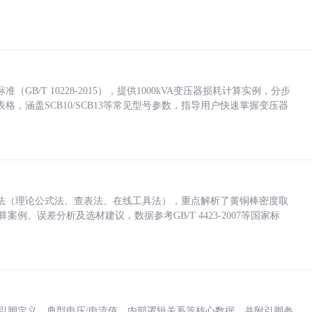
/T 10228-2015），提供1000kVA变压器损耗计算实例，分步
，涵盖SCB10/SCB13等常见型号参数，指导用户快速掌握变压器
法（理论公式法、查表法、在线工具法），重点解析了黄铜棒密度取
计算案例、误差分析及选材建议，数据参考GB/T 4423-2007等国家标
括各引脚定义、典型电压/电流值、内部逻辑关系等核心数据，并附引脚参