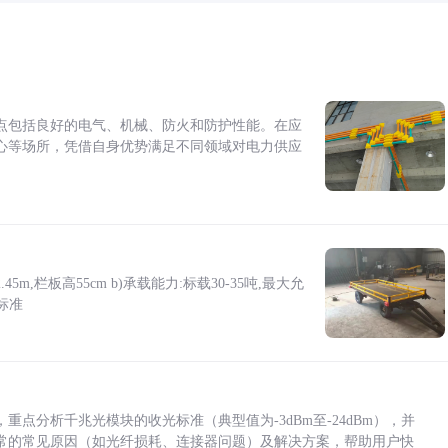
点包括良好的电气、机械、防火和防护性能。在应
心等场所，凭借自身优势满足不同领域对电力供应
5m,栏板高55cm b)承载能力:标载30-35吨,最大允
标准
点分析千兆光模块的收光标准（典型值为-3dBm至-24dBm），并
常的常见原因（如光纤损耗、连接器问题）及解决方案，帮助用户快