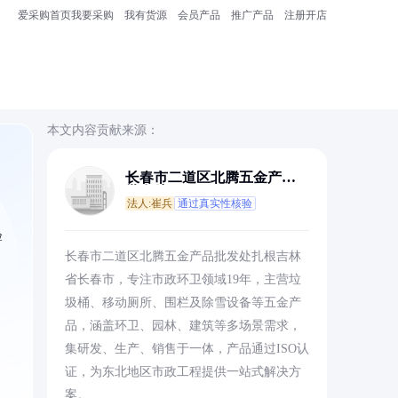
爱采购首页
我要采购
我有货源
会员产品
推广产品
注册开店
本文内容贡献来源：
长春市二道区北腾五金产品
批发处
法人:崔兵
通过真实性核验
验
长春市二道区北腾五金产品批发处扎根吉林
省长春市，专注市政环卫领域19年，主营垃
圾桶、移动厕所、围栏及除雪设备等五金产
品，涵盖环卫、园林、建筑等多场景需求，
集研发、生产、销售于一体，产品通过ISO认
证，为东北地区市政工程提供一站式解决方
案。