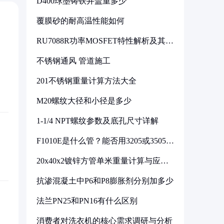
D400球墨铸铁井盖重多少
覆膜砂的耐高温性能如何
RU7088R功率MOSFET特性解析及其在
可调电源设计中的实践
不锈钢通风 管道施工
201不锈钢重量计算方法大全
M20螺纹大径和小径是多少
1-1/4 NPT螺纹参数及底孔尺寸详解
F1010E是什么管？能否用3205或3505代
换
20x40x2镀锌方管单米重量计算与应用
分析
抗渗混凝土中P6和P8膨胀剂分别加多少
法兰PN25和PN16有什么区别
消费者对洗衣机的核心需求调研与分析