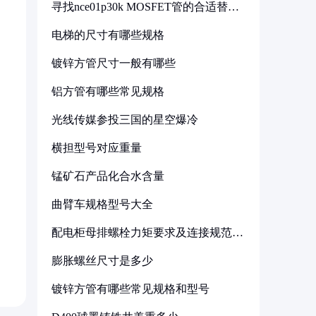
寻找nce01p30k MOSFET管的合适替代
型号
电梯的尺寸有哪些规格
镀锌方管尺寸一般有哪些
铝方管有哪些常见规格
光线传媒参投三国的星空爆冷
横担型号对应重量
锰矿石产品化合水含量
曲臂车规格型号大全
配电柜母排螺栓力矩要求及连接规范详
解
膨胀螺丝尺寸是多少
镀锌方管有哪些常见规格和型号