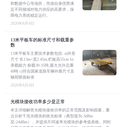
和数据中心等场所，凭借自身优势满
足不同领域对电力供应的高要求，保
障电力系统稳定运行。
2026年8月4日
13米平板车的标准尺寸和载重参
数
13米平板车主要技术参数包括: a)外形
尺寸:长13m×宽2.45m,栏板高55cm b)
承载能力:标载30-35吨,最大允许总重
49吨 c)符合国家道路车辆外廓尺寸及
轴荷限值标准
2026年8月4日
光模块接收功率多少是正常
本文详细解答光模块接收功率的正常范围及影响因素，重
点分析千兆光模块的收光标准（典型值为-3dBm
至-24dBm），并提供不同速率光模块的参考值表格。同时