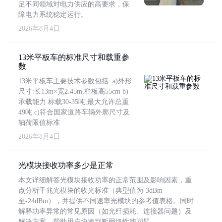
足不同领域对电力供应的高要求，保
障电力系统稳定运行。
2026年8月4日
13米平板车的标准尺寸和载重参
数
13米平板车主要技术参数包括: a)外形
尺寸:长13m×宽2.45m,栏板高55cm b)
承载能力:标载30-35吨,最大允许总重
49吨 c)符合国家道路车辆外廓尺寸及
轴荷限值标准
2026年8月4日
光模块接收功率多少是正常
本文详细解答光模块接收功率的正常范围及影响因素，重
点分析千兆光模块的收光标准（典型值为-3dBm
至-24dBm），并提供不同速率光模块的参考值表格。同时
解释功率异常的常见原因（如光纤损耗、连接器问题）及
解决方案，帮助用户快速判断网络性能问题。