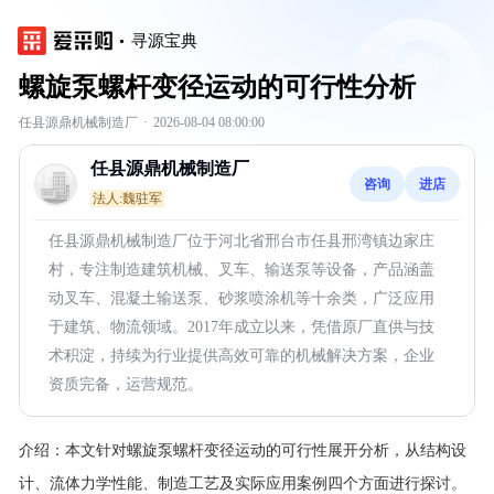
寻源宝典
螺旋泵螺杆变径运动的可行性分析
任县源鼎机械制造厂
·
2026-08-04 08:00:00
任县源鼎机械制造厂
咨询
进店
法人:魏驻军
任县源鼎机械制造厂位于河北省邢台市任县邢湾镇边家庄
村，专注制造建筑机械、叉车、输送泵等设备，产品涵盖
动叉车、混凝土输送泵、砂浆喷涂机等十余类，广泛应用
于建筑、物流领域。2017年成立以来，凭借原厂直供与技
术积淀，持续为行业提供高效可靠的机械解决方案，企业
资质完备，运营规范。
介绍：
本文针对螺旋泵螺杆变径运动的可行性展开分析，从结构设
计、流体力学性能、制造工艺及实际应用案例四个方面进行探讨。