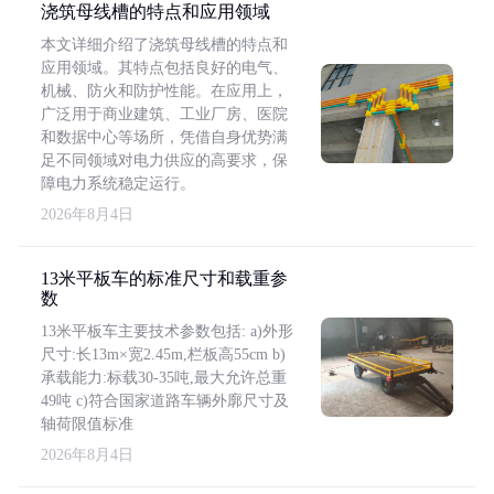
浇筑母线槽的特点和应用领域
本文详细介绍了浇筑母线槽的特点和
应用领域。其特点包括良好的电气、
机械、防火和防护性能。在应用上，
广泛用于商业建筑、工业厂房、医院
和数据中心等场所，凭借自身优势满
足不同领域对电力供应的高要求，保
障电力系统稳定运行。
2026年8月4日
13米平板车的标准尺寸和载重参
数
13米平板车主要技术参数包括: a)外形
尺寸:长13m×宽2.45m,栏板高55cm b)
承载能力:标载30-35吨,最大允许总重
49吨 c)符合国家道路车辆外廓尺寸及
轴荷限值标准
2026年8月4日