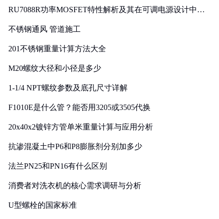
RU7088R功率MOSFET特性解析及其在可调电源设计中的
实践
不锈钢通风 管道施工
201不锈钢重量计算方法大全
M20螺纹大径和小径是多少
1-1/4 NPT螺纹参数及底孔尺寸详解
F1010E是什么管？能否用3205或3505代换
20x40x2镀锌方管单米重量计算与应用分析
抗渗混凝土中P6和P8膨胀剂分别加多少
法兰PN25和PN16有什么区别
消费者对洗衣机的核心需求调研与分析
U型螺栓的国家标准