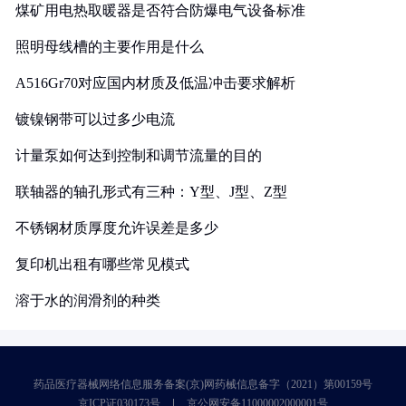
煤矿用电热取暖器是否符合防爆电气设备标准
照明母线槽的主要作用是什么
A516Gr70对应国内材质及低温冲击要求解析
镀镍钢带可以过多少电流
计量泵如何达到控制和调节流量的目的
联轴器的轴孔形式有三种：Y型、J型、Z型
不锈钢材质厚度允许误差是多少
复印机出租有哪些常见模式
溶于水的润滑剂的种类
药品医疗器械网络信息服务备案(京)网药械信息备字（2021）第00159号
京ICP证030173号
京公网安备11000002000001号